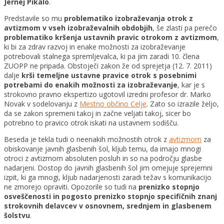
Jernej Pikalo
.
Predstavile so mu
problematiko izobraževanja otrok z
avtizmom v vseh izobraževalnih obdobjih
, še zlasti pa perečo
problematiko kršenja ustavnih pravic otrokom z avtizmom
,
ki bi za zdrav razvoj in enake možnosti za izobraževanje
potrebovali stalnega spremljevalca, ki pa jim zaradi 10. člena
ZUOPP ne pripada. Obstoječi zakon že od sprejetja (12. 7. 2011)
dalje
krši temeljne ustavne pravice otrok s posebnimi
potrebami do enakih možnosti za izobraževanje
, kar je s
strokovno pravno ekspertizo ugotovil izredni profesor dr. Marko
Novak v sodelovanju z
Mestno občino Celje
. Zato so izrazile željo,
da se zakon spremeni takoj in začne veljati takoj, sicer bo
potrebno to pravico otrok iskati na ustavnem sodišču.
Beseda je tekla tudi o neenakih možnostih otrok z
avtizmom
za
obiskovanje javnih glasbenih šol, kljub temu, da imajo mnogi
otroci z avtizmom absoluten posluh in so na področju glasbe
nadarjeni. Dostop do javnih glasbenih šol jim omejuje sprejemni
izpit, ki ga mnogi, kljub nadarjenosti zaradi težav s komunikacijo
ne zmorejo opraviti. Opozorile so tudi na
prenizko stopnjo
osveščenosti in pogosto prenizko stopnjo specifičnih znanj
strokovnih delavcev v osnovnem, srednjem in glasbenem
šolstvu
.