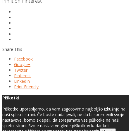
Pin It on Pinterest
Share This
Facebook
Google+
Twitter
Pinterest
LinkedIn
Print Friendly
Piškotki.
Piškotke uporabljamo, da vam zagotovimo najboljšo izkušnjo na
naši spletni strani. Če boste nadaljevali, ne da bi spremenili svoje
nastavitve, bomo sklepali, da sprejemate vse piškotke na naši
spletni strani. Svoje nastavitve glede piškotkov kadar koli