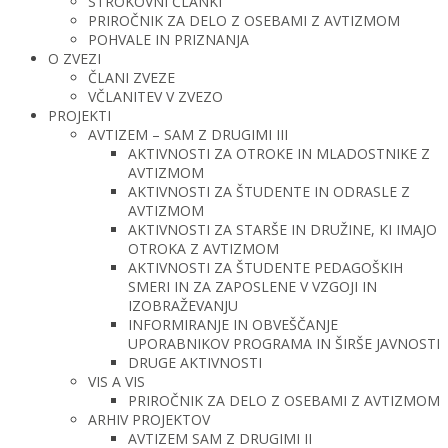
STROKOVNI ČLANKI
PRIROČNIK ZA DELO Z OSEBAMI Z AVTIZMOM
POHVALE IN PRIZNANJA
O ZVEZI
ČLANI ZVEZE
VČLANITEV V ZVEZO
PROJEKTI
AVTIZEM – SAM Z DRUGIMI III
AKTIVNOSTI ZA OTROKE IN MLADOSTNIKE Z
AVTIZMOM
AKTIVNOSTI ZA ŠTUDENTE IN ODRASLE Z
AVTIZMOM
AKTIVNOSTI ZA STARŠE IN DRUŽINE, KI IMAJO
OTROKA Z AVTIZMOM
AKTIVNOSTI ZA ŠTUDENTE PEDAGOŠKIH
SMERI IN ZA ZAPOSLENE V VZGOJI IN
IZOBRAŽEVANJU
INFORMIRANJE IN OBVEŠČANJE
UPORABNIKOV PROGRAMA IN ŠIRŠE JAVNOSTI
DRUGE AKTIVNOSTI
VIS A VIS
PRIROČNIK ZA DELO Z OSEBAMI Z AVTIZMOM
ARHIV PROJEKTOV
AVTIZEM SAM Z DRUGIMI II