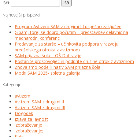
Išči:
Najnovejši prispevki
Program Avtizem SAM z drugimi III uspešno zaključen
Gibam, torej se dobro počutim – predstavitev delavnic na
mednarodni konferenci
Predavanje za starše – učinkovita podpora v razvoju
predšolskega otroka z avtizmom
SAM prijazna šola – OŠ Dobravlje
Postanite prostovoljec in podprite družine otrok z avtizmom
Znova smo podelili naziv SAM prijazna šola
Modri SAM 2025- spletna galerija
Kategorije
avtizem
Avtizem SAM z drugimi II
Avtizem SAM z drugimi III
Dogodek
Izjava za javnost
izobraževanje
izobraževanje;
Katis