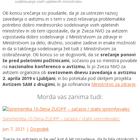
sodelovanje vseh vpletenih ministrstev.
Ob koncu srečanja so poudarile, da je za ustrezen razvoj
zavedanja o avtizmu in s tem v zvezi reševanja problematike
potrebno dobro medresorsko sodelovanje vseh vpletenih
ministrstev in ob tem izpostavile, da je Zveza NVO za avtizem
vzpostavila dobro sodelovanje z Ministrstvom za zdravje in
Ministrstvom za delo, družino, socialne zadeve in enake možnosti
in da si takšnega sodelovanja želi tudi z Ministrstvom za
izobraževanje. Ob koncu so se dogovorili, da se
srečanje ponovi
še pred poletnimi počitnicami
, sočasno pa so ministra povabile
na
nacionalno konferenco o avtizmu
, ki jo Zveza NVO za
avtizem organizira ob
svetovnem dnevu zavedanja o avtizmu
2. aprila 2019 v Ljubljani
, in bo potekala pod okriljem projekta
Avtizem SAM z drugimi
, ki ga sofinancira
Ministrstvo za zdravje
.
Morda vas zanima tudi:
Sprememba 10.člena ZUOPP – začasni / stalni spremljevalec
Jun 7, 2021
|
Dogodek
Zveza za avtizem si že več kot 6 let prizadeva, da bi bila otrokom z