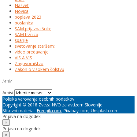
Nasvet
Novica
poplava 2023
poslanica
SAM prijazna šola;
SAM tržnica
spanje
svetovanje staršem;
video predavanje
VIS A VIS
Zagovorništvo
Zakon o visokem šolstvu
Arhivi
Arhivi
Politika varovanja osebnih podatkov
Copyright © 2018 Zveza NVO za avtizem Slovenije
Slikovni material:
Freepik.com
, Pixabay.com, Unsplash.com.
Prijava na dogodek
×
Prijava na dogodek
×