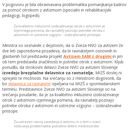
V pogovoru je bila obravnavana problematika pomanjkanja kadrov
za pomoč otrokom z avtizmom (specialni in rehabilitacijski
pedagogi, logopedi).
Za kvalitetno inkluzivno izobraževanje otrok z avtizmom je
izjemnega pomena, da ravnatelji poznajo potrebe otroka z
avtizmom in ustrezne vzgojno – izobraževalne pristope.
Ministra so seznanile z dejstvom, da si Zveza NVO za avtizem že
dve leti zaporedoma prizadeva, da bi ravnateljem osnovnih in
glasbenih šol predstavila projekt
Avtizem SAM z drugimi
in jim
ob tem predstavila značilnosti in potrebe otrok z avtizmom. Kljub
ponudbi, da strokovni delavci Zveze NVO za avtizem Slovenije
izvedejo brezplačne delavnice za ravnatelje
, MIZŠ doslej ni
sprejelo te možnosti. Na srečanju so z ministrom dogovorili, da
bo
delavnica za ravnatelje
izpeljana na MIZŠ v spomladanskem
terminu. Predstavnice Zveze NVO za avtizem Slovenije so na
srečanju poudarile, da je za kvalitetno inkluzivno izobraževanje
otrok z avtizmom izjemnega pomena, da ravnatelji poznajo
potrebe otroka z avtizmom in ustrezne vzgojno – izobraževalne
pristope.
Za ustrezen razvoj zavedanja o avtizmu in s tem v zvezi
reševanja problematike potrebno dobro medresorsko