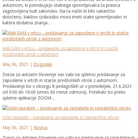
avtizmom, ki potrebujejo stalnega spremljevalca ta pravica
zagotovljena tudi zakonsko. Na ta način bi bilo natančno
določeno, kakšno izobrazbo mora imeti stalni spremljevalec in
katera dodatna znanja...
Mali SAM v vrtcu – predavanje za zaposlene v vrtcih in starše
predšolskih otrok z avtizmom
Maj 30, 2021
|
Dogodek
Zveza za avtizem Slovenije vas vabi na spletno predavanje za
zaposlene v vrtcih in starše predšolskih otrok z avtizmom.
Predavanje bo v obsegu 8 pedagoških ur v ponedeljek, 21.6.2021
od 9:00 do 16:00 (vmes 60 minut odmora). Potekalo bo preko
spletne aplikacije ZOOM....
SAM ravnatelj – predavanje za ravnatelje in ravnateljice vrtcev
Maj 30, 2021
|
Novica
Zveza za avtizem Slovenije vas vabi na predavanje za ravnatelje in