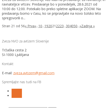
ravnateljice vrtcev. Predavanje bo v ponedeljek, 28.6.2021 od
10:00 do 12:00. Potekalo bo preko spletne aplikacije ZOOM. Na
predavanju bomo v času, ko se pripravljate na novo šolsko leto
spregovorili o...
Stran 21 od 56
« Prva
«
...
10
...
19
20
21
22
23
...
30
40
50
...
»
Zadnja »
Zveza NVO za avtizem Slovenije
Tržaška cesta 2
SI-1000 Ljubljana
Kontakt
E-mail:
zveza.avtizem@gmail.com
Spremljajte nas tudi na FB
Follow
Follow