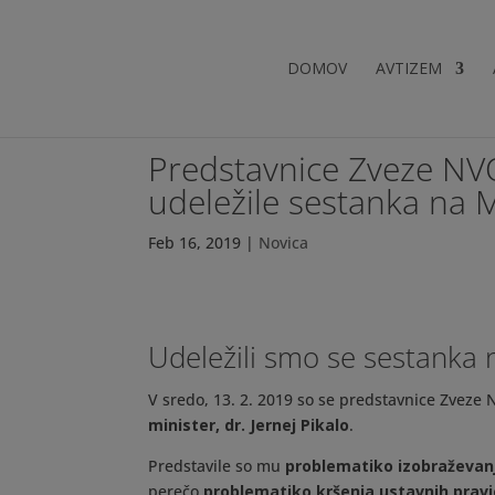
DOMOV
AVTIZEM
Predstavnice Zveze NVO
udeležile sestanka na 
Feb 16, 2019
|
Novica
Udeležili smo se sestanka 
V sredo, 13. 2. 2019 so se predstavnice Zveze
minister, dr. Jernej Pikalo
.
Predstavile so mu
problematiko izobraževanj
perečo
problematiko kršenja ustavnih prav