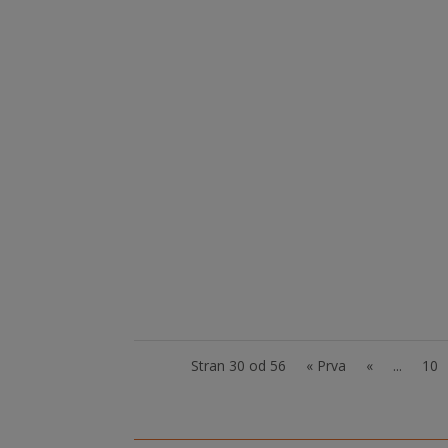
delovnega mesta spremljevalec (asistent) o
osnovnih in srednjih šol. Žal, do sedaj še bre
Fotografija je simbolična: vir. Naš projekt
nudimo brezplačno psihosocialno pomoč d
svetovanja družini glede ustreznih terapevts
Stran 30 od 56
« Prva
«
...
10