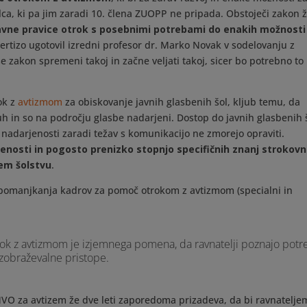
lca, ki pa jim zaradi 10. člena ZUOPP ne pripada. Obstoječi zakon 
avne pravice otrok s posebnimi potrebami do enakih možnosti
pertizo ugotovil izredni profesor dr. Marko Novak v sodelovanju z
a se zakon spremeni takoj in začne veljati takoj, sicer bo potrebno to
ok z
avtizmom
za obiskovanje javnih glasbenih šol, kljub temu, da
h in so na področju glasbe nadarjeni. Dostop do javnih glasbenih 
b nadarjenosti zaradi težav s komunikacijo ne zmorejo opraviti.
enosti in pogosto prenizko stopnjo specifičnih znanj strokovn
em šolstvu
.
pomanjkanja kadrov za pomoč otrokom z avtizmom (specialni in
trok z avtizmom je izjemnega pomena, da ravnatelji poznajo pot
izobraževalne pristope.
 NVO za avtizem že dve leti zaporedoma prizadeva, da bi ravnatelje