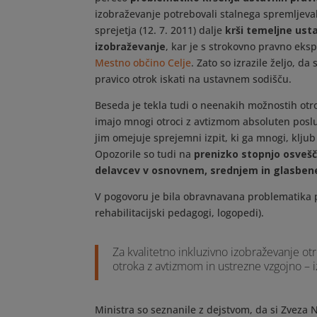
izobraževanje potrebovali stalnega spremljeva
sprejetja (12. 7. 2011) dalje
krši temeljne ust
izobraževanje
, kar je s strokovno pravno eks
Mestno občino Celje
. Zato so izrazile željo, d
pravico otrok iskati na ustavnem sodišču.
Beseda je tekla tudi o neenakih možnostih otr
imajo mnogi otroci z avtizmom absoluten poslu
jim omejuje sprejemni izpit, ki ga mnogi, klju
Opozorile so tudi na
prenizko stopnjo osvešč
delavcev v osnovnem, srednjem in glasben
V pogovoru je bila obravnavana problematika 
rehabilitacijski pedagogi, logopedi).
Za kvalitetno inkluzivno izobraževanje o
otroka z avtizmom in ustrezne vzgojno – 
Ministra so seznanile z dejstvom, da si Zveza