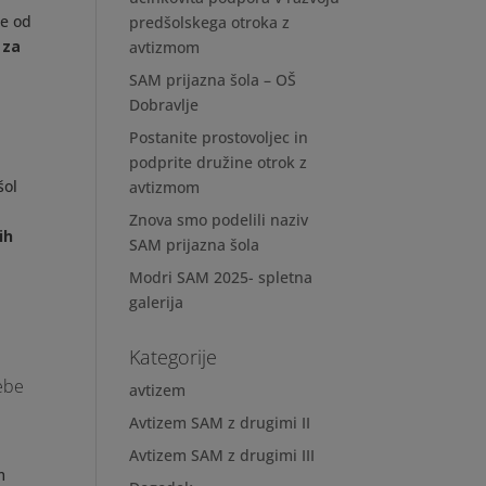
že od
predšolskega otroka z
 za
avtizmom
SAM prijazna šola – OŠ
Dobravlje
Postanite prostovoljec in
podprite družine otrok z
šol
avtizmom
Znova smo podelili naziv
ih
SAM prijazna šola
Modri SAM 2025- spletna
galerija
Kategorije
rebe
avtizem
Avtizem SAM z drugimi II
Avtizem SAM z drugimi III
m