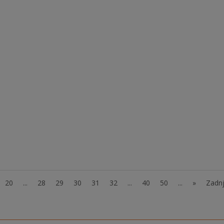
troka z avtizmom v vseh vzgojno izobraževalnih programih vrtcev,
z...
 Avtizem SAM z drugimi II se nadaljuje. V programu SAM družina
ružinam otrok z avtizmom. Namen programa SAM družina:
kih pristopov, učenje...
20
...
28
29
30
31
32
...
40
50
...
»
Zadnj