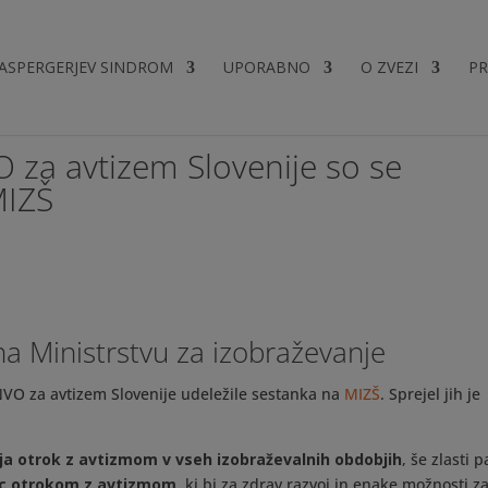
ASPERGERJEV SINDROM
UPORABNO
O ZVEZI
PR
 za avtizem Slovenije so se
MIZŠ
na Ministrstvu za izobraževanje
 NVO za avtizem Slovenije udeležile sestanka na
MIZŠ
. Sprejel jih je
a otrok z avtizmom v vseh izobraževalnih obdobjih
, še zlasti p
ic otrokom z avtizmom
, ki bi za zdrav razvoj in enake možnosti z