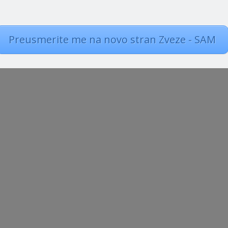
a vas zanima tudi:
Preusmerite me na novo stran Zveze - SAM
izem Slovenije skupaj s Planinskim društvom Tržič organizira 1.
ikov in odraslih z avtizmom. Zaradi omejitev zaradi preprečevanja
amo...
ka prizadeva za ustrezno rešitev financiranja in sistemizacije