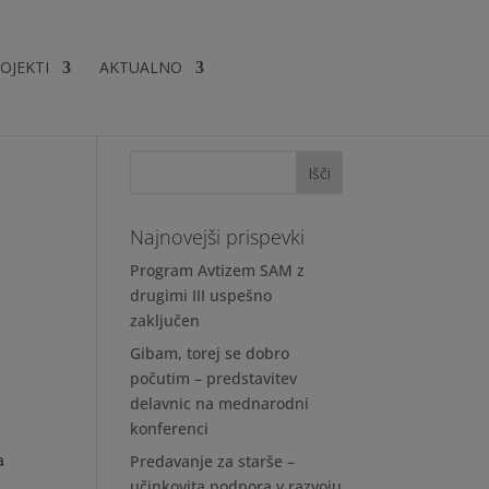
OJEKTI
AKTUALNO
Najnovejši prispevki
Program Avtizem SAM z
drugimi III uspešno
zaključen
Gibam, torej se dobro
počutim – predstavitev
delavnic na mednarodni
konferenci
a
Predavanje za starše –
a
učinkovita podpora v razvoju