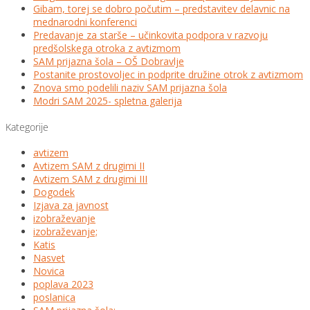
Gibam, torej se dobro počutim – predstavitev delavnic na
mednarodni konferenci
Predavanje za starše – učinkovita podpora v razvoju
predšolskega otroka z avtizmom
SAM prijazna šola – OŠ Dobravlje
Postanite prostovoljec in podprite družine otrok z avtizmom
Znova smo podelili naziv SAM prijazna šola
Modri SAM 2025- spletna galerija
Kategorije
avtizem
Avtizem SAM z drugimi II
Avtizem SAM z drugimi III
Dogodek
Izjava za javnost
izobraževanje
izobraževanje;
Katis
Nasvet
Novica
poplava 2023
poslanica