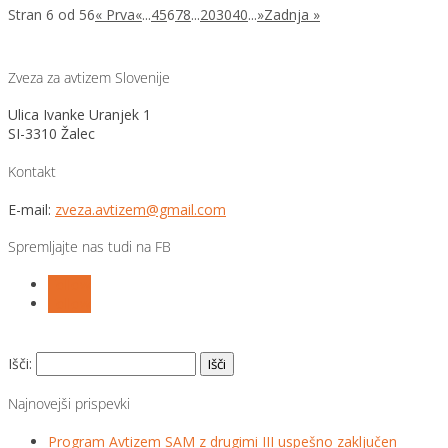
Stran 6 od 56
« Prva
«
...
4
5
6
7
8
...
20
30
40
...
»
Zadnja »
Zveza za avtizem Slovenije
Ulica Ivanke Uranjek 1
SI-3310 Žalec
Kontakt
E-mail:
zveza.avtizem@gmail.com
Spremljajte nas tudi na FB
Follow
Follow
Išči:
Najnovejši prispevki
Program Avtizem SAM z drugimi III uspešno zaključen