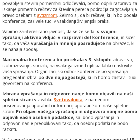
povabljeni številni pomembni odločevalci, bomo odprli razpravo za
iskanje primernih rešitev za številna pereča področja zagotavljanja
pravic osebam z
avtizmom
. Želimo si, da bi rešitve, ki jih bo podala
konferenca, zaživele tudi v vsakdanji življenjski praksi.
Vabimo zainteresirano javnost, da se že sedaj
s svojimi
vprašanji aktivno vključi v razpravni del konference
, in sicer
tako, da vaša
vprašanja in mnenja posredujete
na obrazec, ki
se nahaja spodaj.
Nacionalna konferenca bo potekala v 3. sklopih:
zdravstvo,
izobraževanje, sociala, na vsakega izmed njih pa lahko naslovite
vaša vprašanja. Organizacijski odbor konference bo vprašanja
pregledal in izbral p
o dve najpogostejši
, ki jih bomo zastavili tudi
govorcem na konferenci.
Izbrana vprašanja in odgovore nanje bomo objavili na naši
spletni strani
v zavihku
Svetovalnica
, z namenom
posredovanja uporabnih informacij uporabnikom naše spletne
strani.
Pri objavi vašega vprašanja in odgovora nanj ne bomo
objavili vaših osebnih podatkov
, saj bodo vprašanja in
odgovori nanje preoblikovani tako, da osebni podatki ne bodo
razkriti.
Vaša
vprašanja
, pobude, mnenja, predloge
sprejemamo od 18.