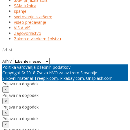
SAM prijazna šola;
SAM tržnica
spanje
svetovanje staršem;
video predavanje
VIS A VIS
Zagovorništvo
Zakon o visokem šolstvu
Arhivi
Arhivi
Politika varovanja osebnih podatkov
Copyright © 2018 Zveza NVO za avtizem Slovenije
Slikovni material:
Freepik.com
, Pixabay.com, Unsplash.com.
Prijava na dogodek
×
Prijava na dogodek
×
Prijava na dogodek
×
Prijava na dogodek
×