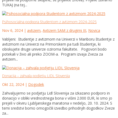
TUKAJ (na tej...
Psihosocialna podpora študentom z avtizmom 2024-2025
Nov 6, 2024
|
avtizem
,
Avtizem SAM z drugimi III
,
Novica
Vabljeni: študentje z avtizmom na Univerzi v Mariboru študentje z
avtizmom na Univerzi na Primorskem pa tudi študentje, ki
obiskujete druge univerze oziroma fakultete. Pogovori bodo
potekali v živo ali preko ZOOM-a. Program izvaja Zveza za
avtizem...
Donacija – zahvala podjetju LIDL Slovenija
Okt 22, 2024
|
Dogodek
Zahvaljujemo se podjetju Lidl Slovenija za izkazano podporo in
donacijo v obliki vrednostnega bona v višini 2.000 EUR, ki smo jo
prejeli v okviru Ljubljanskega maratona v nedeljo, 20. 10. 2024. S
temi sredstvi bomo omogočili izvedbo prihodnjih dogodkov Zveze
za...