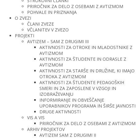
STROKOVNI ČLANKI
PRIROČNIK ZA DELO Z OSEBAMI Z AVTIZMOM
POHVALE IN PRIZNANJA
O ZVEZI
ČLANI ZVEZE
VČLANITEV V ZVEZO
PROJEKTI
AVTIZEM – SAM Z DRUGIMI III
AKTIVNOSTI ZA OTROKE IN MLADOSTNIKE Z
AVTIZMOM
AKTIVNOSTI ZA ŠTUDENTE IN ODRASLE Z
AVTIZMOM
AKTIVNOSTI ZA STARŠE IN DRUŽINE, KI IMAJO
OTROKA Z AVTIZMOM
AKTIVNOSTI ZA ŠTUDENTE PEDAGOŠKIH
SMERI IN ZA ZAPOSLENE V VZGOJI IN
IZOBRAŽEVANJU
INFORMIRANJE IN OBVEŠČANJE
UPORABNIKOV PROGRAMA IN ŠIRŠE JAVNOSTI
DRUGE AKTIVNOSTI
VIS A VIS
PRIROČNIK ZA DELO Z OSEBAMI Z AVTIZMOM
ARHIV PROJEKTOV
AVTIZEM SAM Z DRUGIMI II