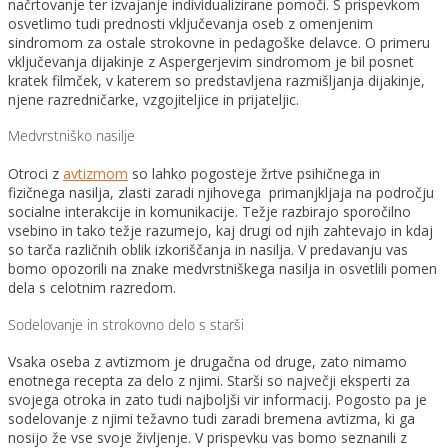
načrtovanje ter izvajanje individualizirane pomoči. S prispevkom
osvetlimo tudi prednosti vključevanja oseb z omenjenim
sindromom za ostale strokovne in pedagoške delavce. O primeru
vključevanja dijakinje z Aspergerjevim sindromom je bil posnet
kratek filmček, v katerem so predstavljena razmišljanja dijakinje,
njene razredničarke, vzgojiteljice in prijateljic.
Medvrstniško nasilje
Otroci z
avtizmom
so lahko pogosteje žrtve psihičnega in
fizičnega nasilja, zlasti zaradi njihovega primanjkljaja na področju
socialne interakcije in komunikacije. Težje razbirajo sporočilno
vsebino in tako težje razumejo, kaj drugi od njih zahtevajo in kdaj
so tarča različnih oblik izkoriščanja in nasilja. V predavanju vas
bomo opozorili na znake medvrstniškega nasilja in osvetlili pomen
dela s celotnim razredom.
Sodelovanje in strokovno delo s starši
Vsaka oseba z avtizmom je drugačna od druge, zato nimamo
enotnega recepta za delo z njimi. Starši so največji eksperti za
svojega otroka in zato tudi najboljši vir informacij. Pogosto pa je
sodelovanje z njimi težavno tudi zaradi bremena avtizma, ki ga
nosijo že vse svoje življenje. V prispevku vas bomo seznanili z