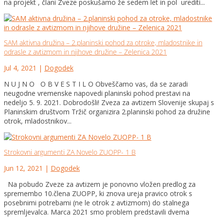
na projekt , člani Zveze poskušamo že sedem let in pol urediti...
SAM aktivna družina – 2.planinski pohod za otroke, mladostnike in
odrasle z avtizmom in njihove družine – Zelenica 2021
Jul 4, 2021
|
Dogodek
N U J N O O B V E S T I L O Obveščamo vas, da se zaradi
neugodne vremenske napovedi planinski pohod prestavi na
nedeljo 5. 9. 2021. Dobrodošli! Zveza za avtizem Slovenije skupaj s
Planinskim društvom Tržič organizira 2.planinski pohod za družine
otrok, mladostnikov...
Strokovni argumenti ZA Novelo ZUOPP- 1 B
Jun 12, 2021
|
Dogodek
Na pobudo Zveze za avtizem je ponovno vložen predlog za
spremembo 10.člena ZUOPP, ki znova ureja pravico otrok s
posebnimi potrebami (ne le otrok z avtizmom) do stalnega
spremljevalca. Marca 2021 smo problem predstavili dvema