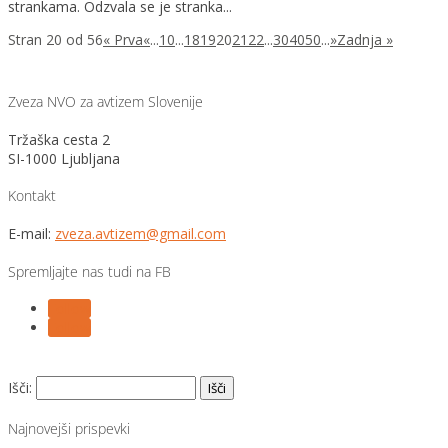
strankama. Odzvala se je stranka...
Stran 20 od 56
« Prva
«
...
10
...
18
19
20
21
22
...
30
40
50
...
»
Zadnja »
Zveza NVO za avtizem Slovenije
Tržaška cesta 2
SI-1000 Ljubljana
Kontakt
E-mail:
zveza.avtizem@gmail.com
Spremljajte nas tudi na FB
Follow
Follow
Išči:
Najnovejši prispevki