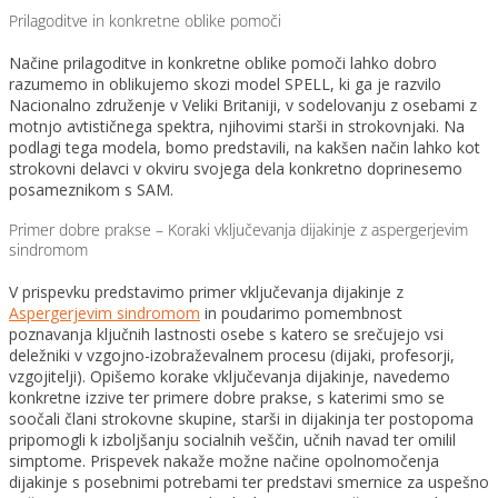
Prilagoditve in konkretne oblike pomoči
Načine prilagoditve in konkretne oblike pomoči lahko dobro
razumemo in oblikujemo skozi model SPELL, ki ga je razvilo
Nacionalno združenje v Veliki Britaniji, v sodelovanju z osebami z
motnjo avtističnega spektra, njihovimi starši in strokovnjaki. Na
podlagi tega modela, bomo predstavili, na kakšen način lahko kot
strokovni delavci v okviru svojega dela konkretno doprinesemo
posameznikom s SAM.
Primer dobre prakse – Koraki vključevanja dijakinje z aspergerjevim
sindromom
V prispevku predstavimo primer vključevanja dijakinje z
Aspergerjevim sindromom
in poudarimo pomembnost
poznavanja ključnih lastnosti osebe s katero se srečujejo vsi
deležniki v vzgojno-izobraževalnem procesu (dijaki, profesorji,
vzgojitelji). Opišemo korake vključevanja dijakinje, navedemo
konkretne izzive ter primere dobre prakse, s katerimi smo se
soočali člani strokovne skupine, starši in dijakinja ter postopoma
pripomogli k izboljšanju socialnih veščin, učnih navad ter omilil
simptome. Prispevek nakaže možne načine opolnomočenja
dijakinje s posebnimi potrebami ter predstavi smernice za uspešno