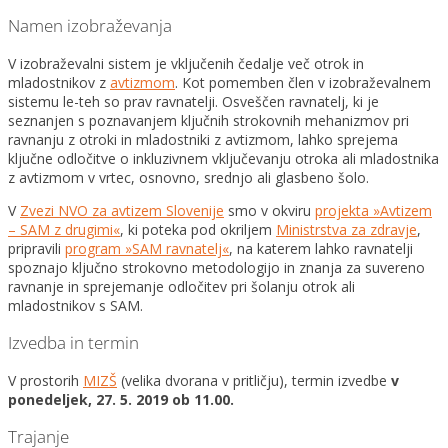
Namen izobraževanja
V izobraževalni sistem je vključenih čedalje več otrok in
mladostnikov z
avtizmom
. Kot pomemben člen v izobraževalnem
sistemu le-teh so prav ravnatelji. Osveščen ravnatelj, ki je
seznanjen s poznavanjem ključnih strokovnih mehanizmov pri
ravnanju z otroki in mladostniki z avtizmom, lahko sprejema
ključne odločitve o inkluzivnem vključevanju otroka ali mladostnika
z avtizmom v vrtec, osnovno, srednjo ali glasbeno šolo.
V
Zvezi NVO za avtizem Slovenije
smo v okviru
projekta »Avtizem
– SAM z drugimi«
, ki poteka pod okriljem
Ministrstva za zdravje
,
pripravili
program »SAM ravnatelj«
, na katerem lahko ravnatelji
spoznajo ključno strokovno metodologijo in znanja za suvereno
ravnanje in sprejemanje odločitev pri šolanju otrok ali
mladostnikov s SAM.
Izvedba in termin
V prostorih
MIZŠ
(velika dvorana v pritličju), termin izvedbe
v
ponedeljek, 27. 5. 2019 ob 11.00.
Trajanje