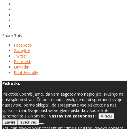
Share This
Facebook
Google+
Twitter
Pinterest
LinkedIn
Print Friendly
Piškotki.
Piškotke uporabljamo, da vam zagotovimo najboljšo izkušnjo na
naši spletni strani. Če boste nadaljevali, ne da bi spremenili svoje
nastavitve, bomo sklepali, da sprejemate vse piškotke na naši
spletni strani. Svoje nastavitve glede piškotkov kadar koli
spremenite s klikom na
“Nastavitve zasebnosti”.
V redu
Zavrni
Izvedi več
You can revoke your consent any time using the Revoke consent