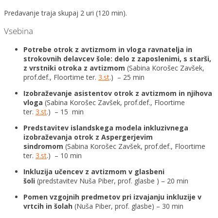
Predavanje traja skupaj 2 uri (120 min).
Vsebina
Potrebe otrok z avtizmom in vloga ravnatelja in
strokovnih delavcev šole: delo z zaposlenimi, s starši,
z vrstniki otroka z avtizmom
(Sabina Korošec Zavšek,
prof.def., Floortime ter.
3.st
.) – 25 min
Izobraževanje asistentov otrok z avtizmom in njihova
vloga
(Sabina Korošec Zavšek, prof.def., Floortime
ter.
3.st
.) – 15 min
Predstavitev islandskega modela inkluzivnega
izobraževanja otrok z Aspergerjevim
sindromom
(Sabina Korošec Zavšek, prof.def., Floortime
ter.
3.st
.) – 10 min
Inkluzija učencev z avtizmom v glasbeni
šoli
(predstavitev Nuša Piber, prof. glasbe ) – 20 min
Pomen vzgojnih predmetov pri izvajanju inkluzije v
vrtcih in šolah
(Nuša Piber, prof. glasbe) – 30 min