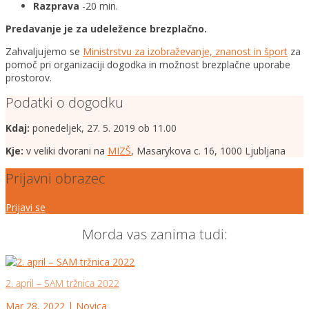
Razprava
-20 min.
Predavanje je za udeležence brezplačno.
Zahvaljujemo se
Ministrstvu za izobraževanje, znanost in šport
za
pomoč pri organizaciji dogodka in možnost brezplačne uporabe
prostorov.
Podatki o dogodku
Kdaj:
ponedeljek, 27. 5. 2019 ob 11.00
Kje:
v veliki dvorani na
MIZŠ
, Masarykova c. 16, 1000 Ljubljana
Prijavni obrazec
Prijavi se
Morda vas zanima tudi:
2. april – SAM tržnica 2022
Mar 28, 2022
|
Novica