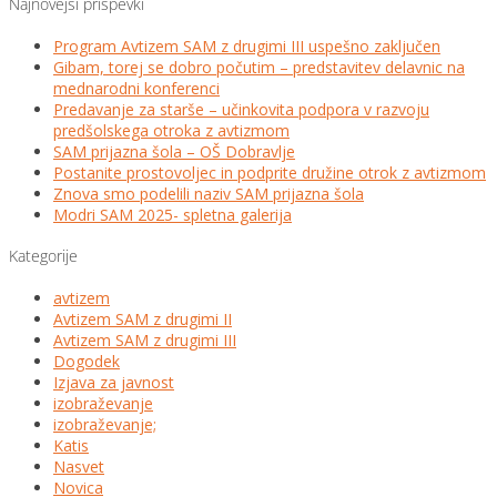
Najnovejši prispevki
Program Avtizem SAM z drugimi III uspešno zaključen
Gibam, torej se dobro počutim – predstavitev delavnic na
mednarodni konferenci
Predavanje za starše – učinkovita podpora v razvoju
predšolskega otroka z avtizmom
SAM prijazna šola – OŠ Dobravlje
Postanite prostovoljec in podprite družine otrok z avtizmom
Znova smo podelili naziv SAM prijazna šola
Modri SAM 2025- spletna galerija
Kategorije
avtizem
Avtizem SAM z drugimi II
Avtizem SAM z drugimi III
Dogodek
Izjava za javnost
izobraževanje
izobraževanje;
Katis
Nasvet
Novica