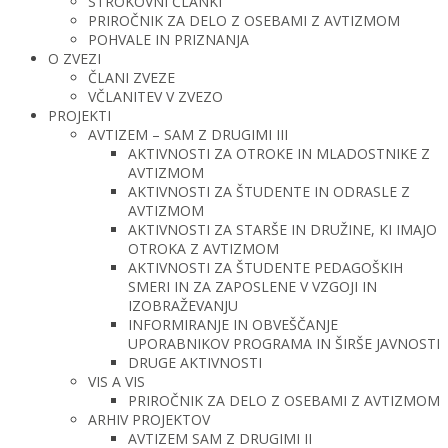
STROKOVNI ČLANKI
PRIROČNIK ZA DELO Z OSEBAMI Z AVTIZMOM
POHVALE IN PRIZNANJA
O ZVEZI
ČLANI ZVEZE
VČLANITEV V ZVEZO
PROJEKTI
AVTIZEM – SAM Z DRUGIMI III
AKTIVNOSTI ZA OTROKE IN MLADOSTNIKE Z
AVTIZMOM
AKTIVNOSTI ZA ŠTUDENTE IN ODRASLE Z
AVTIZMOM
AKTIVNOSTI ZA STARŠE IN DRUŽINE, KI IMAJO
OTROKA Z AVTIZMOM
AKTIVNOSTI ZA ŠTUDENTE PEDAGOŠKIH
SMERI IN ZA ZAPOSLENE V VZGOJI IN
IZOBRAŽEVANJU
INFORMIRANJE IN OBVEŠČANJE
UPORABNIKOV PROGRAMA IN ŠIRŠE JAVNOSTI
DRUGE AKTIVNOSTI
VIS A VIS
PRIROČNIK ZA DELO Z OSEBAMI Z AVTIZMOM
ARHIV PROJEKTOV
AVTIZEM SAM Z DRUGIMI II