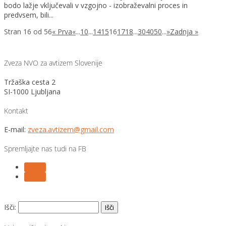
bodo lažje vključevali v vzgojno - izobraževalni proces in
predvsem, bili...
Stran 16 od 56
« Prva
«
...
10
...
14
15
16
17
18
...
30
40
50
...
»
Zadnja »
Zveza NVO za avtizem Slovenije
Tržaška cesta 2
SI-1000 Ljubljana
Kontakt
E-mail:
zveza.avtizem@gmail.com
Spremljajte nas tudi na FB
Follow
Follow
Išči: