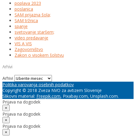
poplava 2023
poslanica
SAM prijazna šola;
SAM tržnica
spanje
svetovanje staršem;
video predavanje
VIS A VIS
Zagovorništvo
Zakon o visokem šolstvu
Arhivi
Arhivi
Politika varovanja osebnih podatkov
Copyright © 2018 Zveza NVO za avtizem Slovenije
Slikovni material:
Freepik.com
, Pixabay.com, Unsplash.com.
Prijava na dogodek
×
Prijava na dogodek
×
Prijava na dogodek
×