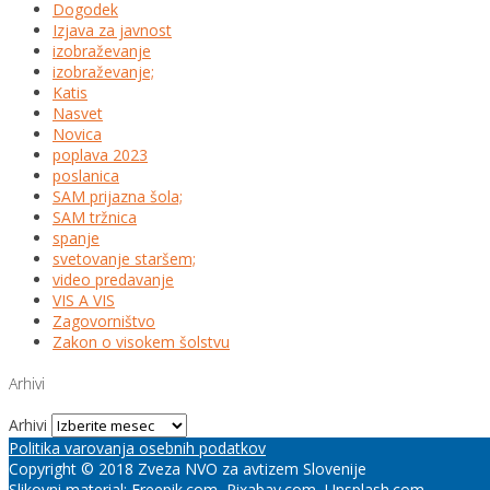
Dogodek
Izjava za javnost
izobraževanje
izobraževanje;
Katis
Nasvet
Novica
poplava 2023
poslanica
SAM prijazna šola;
SAM tržnica
spanje
svetovanje staršem;
video predavanje
VIS A VIS
Zagovorništvo
Zakon o visokem šolstvu
Arhivi
Arhivi
Politika varovanja osebnih podatkov
Copyright © 2018 Zveza NVO za avtizem Slovenije
Slikovni material:
Freepik.com
, Pixabay.com, Unsplash.com.