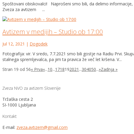
Spoštovani obiskovalci! Naprošeni smo bili, da delimo informacije, k
Zveza za avtizem ...
Avtizem v medijih – Studio ob 17:00
Jul 12, 2021
|
Dogodek
Fotografija: vir. V sredo, 7.7.2021 smo bili gostje na Radiu Prvi. 
stalnega spremljevalca, pa jim ta pravica že več let kršena. V...
Stran 19 od 56
« Prva
«
...
10
...
17
18
19
20
21
...
30
40
50
...
»
Zadnja »
Zveza NVO za avtizem Slovenije
Tržaška cesta 2
SI-1000 Ljubljana
Kontakt
E-mail:
zveza.avtizem@gmail.com