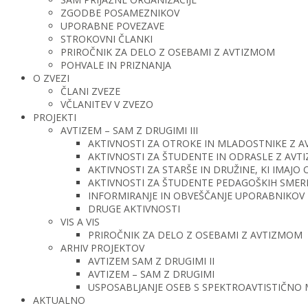
ZGODBE POSAMEZNIKOV
UPORABNE POVEZAVE
STROKOVNI ČLANKI
PRIROČNIK ZA DELO Z OSEBAMI Z AVTIZMOM
POHVALE IN PRIZNANJA
O ZVEZI
ČLANI ZVEZE
VČLANITEV V ZVEZO
PROJEKTI
AVTIZEM – SAM Z DRUGIMI III
AKTIVNOSTI ZA OTROKE IN MLADOSTNIKE Z 
AKTIVNOSTI ZA ŠTUDENTE IN ODRASLE Z AV
AKTIVNOSTI ZA STARŠE IN DRUŽINE, KI IMAJ
AKTIVNOSTI ZA ŠTUDENTE PEDAGOŠKIH SMERI 
INFORMIRANJE IN OBVEŠČANJE UPORABNIKOV 
DRUGE AKTIVNOSTI
VIS A VIS
PRIROČNIK ZA DELO Z OSEBAMI Z AVTIZMOM
ARHIV PROJEKTOV
AVTIZEM SAM Z DRUGIMI II
AVTIZEM – SAM Z DRUGIMI
USPOSABLJANJE OSEB S SPEKTROAVTISTIČNO
AKTUALNO