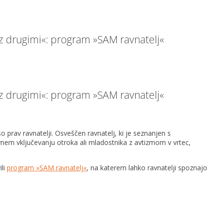
 z drugimi«: program »SAM ravnatelj«
 z drugimi«: program »SAM ravnatelj«
prav ravnatelji. Osveščen ravnatelj, ki je seznanjen s
vnem vključevanju otroka ali mladostnika z avtizmom v vrtec,
ili
program »SAM ravnatelj«
, na katerem lahko ravnatelji spoznajo