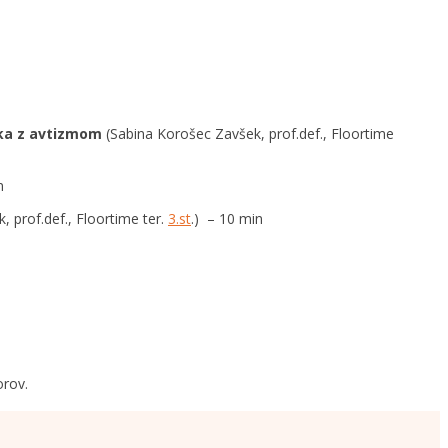
roka z avtizmom
(Sabina Korošec Zavšek, prof.def., Floortime
n
 prof.def., Floortime ter.
3.st
.) – 10 min
orov.