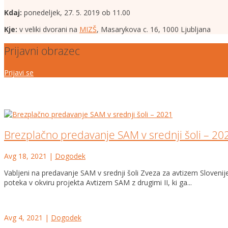
Kdaj:
ponedeljek, 27. 5. 2019 ob 11.00
Kje:
v veliki dvorani na
MIZŠ
, Masarykova c. 16, 1000 Ljubljana
Prijavni obrazec
Prijavi se
Brezplačno predavanje SAM v srednji šoli – 20
Avg 18, 2021
|
Dogodek
Vabljeni na predavanje SAM v srednji šoli Zveza za avtizem Sloveni
poteka v okviru projekta Avtizem SAM z drugimi II, ki ga...
Avg 4, 2021
|
Dogodek