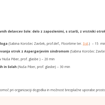
nih delavcev šole: delo z zaposlenimi, s starši, z vrstniki ot
vloga
(Sabina Korošec Zavšek, prof.def., Floortime ter.
3.st
.) – 15 mi
ževanja otrok z Aspergerjevim sindromom
(Sabina Korošec Zavšek,
v Nuša Piber, prof. glasbe ) – 20 min
ih in šolah
(Nuša Piber, prof. glasbe) – 30 min
omoč pri organizaciji dogodka in možnost brezplačne uporabe prost