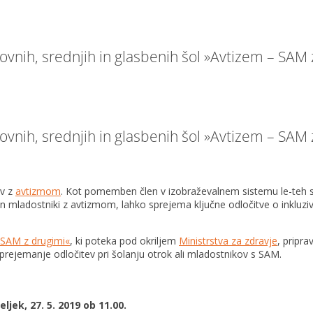
ovnih, srednjih in glasbenih šol »Avtizem – SAM
ovnih, srednjih in glasbenih šol »Avtizem – SAM
ov z
avtizmom
. Kot pomemben člen v izobraževalnem sistemu le-teh so 
n mladostniki z avtizmom, lahko sprejema ključne odločitve o inkluzi
 SAM z drugimi«
, ki poteka pod okriljem
Ministrstva za zdravje
, priprav
prejemanje odločitev pri šolanju otrok ali mladostnikov s SAM.
ljek, 27. 5. 2019 ob 11.00.