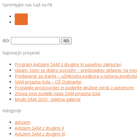
Spremljajte nas tudi na FB
Follow
Follow
Išči:
Najnovejši prispevki
Program Avtizem SAM z drugimi III uspešno zaključen
Gibam, torej se dobro počutim – predstavitev delavnic na me
Predavanje za starše – učinkovita podpora v razvoju predšo
SAM prijazna šola – OŠ Dobravlje
Postanite prostovoljec in podprite družine otrok z avtizmom
Znova smo podelili naziv SAM prijazna šola
Modri SAM 2025- spletna galerija
Kategorije
avtizem
Avtizem SAM z drugimi II
Avtizem SAM z drugimi III