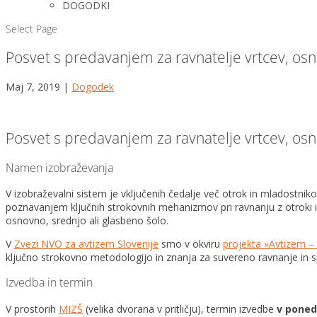
DOGODKI
Select Page
Posvet s predavanjem za ravnatelje vrtcev, osn
Maj 7, 2019
|
Dogodek
Posvet s predavanjem za ravnatelje vrtcev, osn
Namen izobraževanja
V izobraževalni sistem je vključenih čedalje več otrok in mladostnik
poznavanjem ključnih strokovnih mehanizmov pri ravnanju z otroki i
osnovno, srednjo ali glasbeno šolo.
V
Zvezi NVO za avtizem Slovenije
smo v okviru
projekta »Avtizem –
ključno strokovno metodologijo in znanja za suvereno ravnanje in s
Izvedba in termin
V prostorih
MIZŠ
(velika dvorana v pritličju), termin izvedbe
v ponede