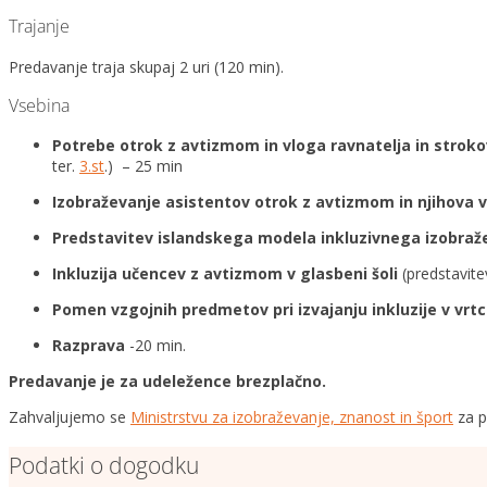
Trajanje
Predavanje traja skupaj 2 uri (120 min).
Vsebina
Potrebe otrok z avtizmom in vloga ravnatelja in strokov
ter.
3.st
.) – 25 min
Izobraževanje asistentov otrok z avtizmom in njihova 
Predstavitev islandskega modela inkluzivnega izobra
Inkluzija učencev z avtizmom v glasbeni šoli
(predstavite
Pomen vzgojnih predmetov pri izvajanju inkluzije v vrtc
Razprava
-20 min.
Predavanje je za udeležence brezplačno.
Zahvaljujemo se
Ministrstvu za izobraževanje, znanost in šport
za p
Podatki o dogodku