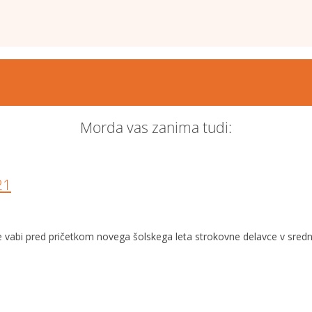
Morda vas zanima tudi:
21
je vabi pred pričetkom novega šolskega leta strokovne delavce v sred