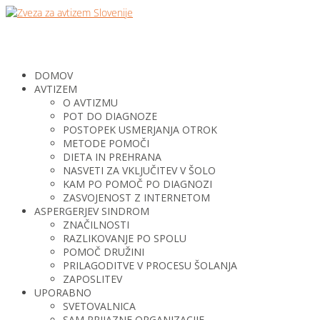
DOMOV
AVTIZEM
O AVTIZMU
POT DO DIAGNOZE
POSTOPEK USMERJANJA OTROK
METODE POMOČI
DIETA IN PREHRANA
NASVETI ZA VKLJUČITEV V ŠOLO
KAM PO POMOČ PO DIAGNOZI
ZASVOJENOST Z INTERNETOM
ASPERGERJEV SINDROM
ZNAČILNOSTI
RAZLIKOVANJE PO SPOLU
POMOČ DRUŽINI
PRILAGODITVE V PROCESU ŠOLANJA
ZAPOSLITEV
UPORABNO
SVETOVALNICA
SAM PRIJAZNE ORGANIZACIJE