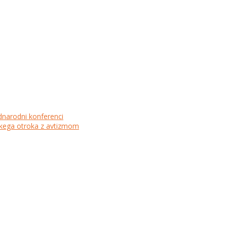
dnarodni konferenci
lskega otroka z avtizmom