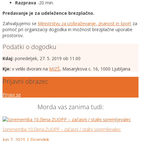
Razprava
-20 min.
Predavanje je za udeležence brezplačno.
Zahvaljujemo se
Ministrstvu za izobraževanje, znanost in šport
za
pomoč pri organizaciji dogodka in možnost brezplačne uporabe
prostorov.
Podatki o dogodku
Kdaj:
ponedeljek, 27. 5. 2019 ob 11.00
Kje:
v veliki dvorani na
MIZŠ
, Masarykova c. 16, 1000 Ljubljana
Prijavni obrazec
Prijavi se
Morda vas zanima tudi:
Sprememba 10.člena ZUOPP – začasni / stalni spremljevalec
Jun 7, 2021
|
Dogodek