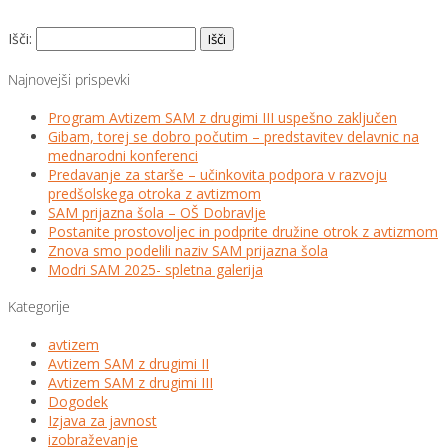
Išči:
Najnovejši prispevki
Program Avtizem SAM z drugimi III uspešno zaključen
Gibam, torej se dobro počutim – predstavitev delavnic na
mednarodni konferenci
Predavanje za starše – učinkovita podpora v razvoju
predšolskega otroka z avtizmom
SAM prijazna šola – OŠ Dobravlje
Postanite prostovoljec in podprite družine otrok z avtizmom
Znova smo podelili naziv SAM prijazna šola
Modri SAM 2025- spletna galerija
Kategorije
avtizem
Avtizem SAM z drugimi II
Avtizem SAM z drugimi III
Dogodek
Izjava za javnost
izobraževanje