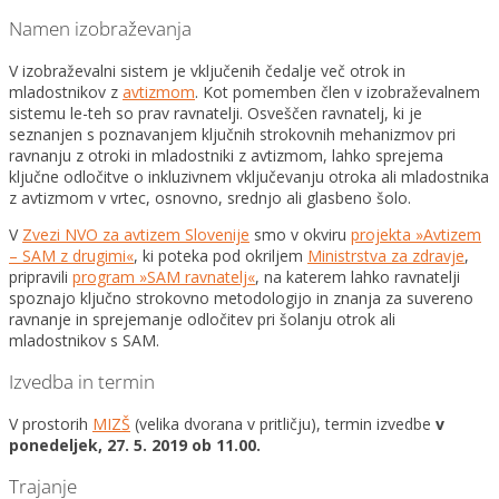
Namen izobraževanja
V izobraževalni sistem je vključenih čedalje več otrok in
mladostnikov z
avtizmom
. Kot pomemben člen v izobraževalnem
sistemu le-teh so prav ravnatelji. Osveščen ravnatelj, ki je
seznanjen s poznavanjem ključnih strokovnih mehanizmov pri
ravnanju z otroki in mladostniki z avtizmom, lahko sprejema
ključne odločitve o inkluzivnem vključevanju otroka ali mladostnika
z avtizmom v vrtec, osnovno, srednjo ali glasbeno šolo.
V
Zvezi NVO za avtizem Slovenije
smo v okviru
projekta »Avtizem
– SAM z drugimi«
, ki poteka pod okriljem
Ministrstva za zdravje
,
pripravili
program »SAM ravnatelj«
, na katerem lahko ravnatelji
spoznajo ključno strokovno metodologijo in znanja za suvereno
ravnanje in sprejemanje odločitev pri šolanju otrok ali
mladostnikov s SAM.
Izvedba in termin
V prostorih
MIZŠ
(velika dvorana v pritličju), termin izvedbe
v
ponedeljek, 27. 5. 2019 ob 11.00.
Trajanje