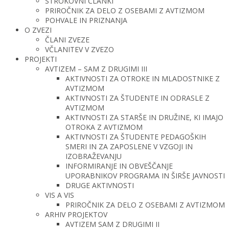
STROKOVNI ČLANKI
PRIROČNIK ZA DELO Z OSEBAMI Z AVTIZMOM
POHVALE IN PRIZNANJA
O ZVEZI
ČLANI ZVEZE
VČLANITEV V ZVEZO
PROJEKTI
AVTIZEM – SAM Z DRUGIMI III
AKTIVNOSTI ZA OTROKE IN MLADOSTNIKE Z
AVTIZMOM
AKTIVNOSTI ZA ŠTUDENTE IN ODRASLE Z
AVTIZMOM
AKTIVNOSTI ZA STARŠE IN DRUŽINE, KI IMAJO
OTROKA Z AVTIZMOM
AKTIVNOSTI ZA ŠTUDENTE PEDAGOŠKIH
SMERI IN ZA ZAPOSLENE V VZGOJI IN
IZOBRAŽEVANJU
INFORMIRANJE IN OBVEŠČANJE
UPORABNIKOV PROGRAMA IN ŠIRŠE JAVNOSTI
DRUGE AKTIVNOSTI
VIS A VIS
PRIROČNIK ZA DELO Z OSEBAMI Z AVTIZMOM
ARHIV PROJEKTOV
AVTIZEM SAM Z DRUGIMI II