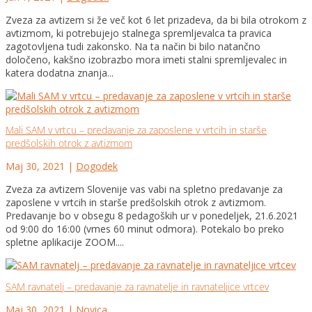
Zveza za avtizem si že več kot 6 let prizadeva, da bi bila otrokom z
avtizmom, ki potrebujejo stalnega spremljevalca ta pravica
zagotovljena tudi zakonsko. Na ta način bi bilo natančno
določeno, kakšno izobrazbo mora imeti stalni spremljevalec in
katera dodatna znanja...
Mali SAM v vrtcu – predavanje za zaposlene v vrtcih in starše
predšolskih otrok z avtizmom
Maj 30, 2021
|
Dogodek
Zveza za avtizem Slovenije vas vabi na spletno predavanje za
zaposlene v vrtcih in starše predšolskih otrok z avtizmom.
Predavanje bo v obsegu 8 pedagoških ur v ponedeljek, 21.6.2021
od 9:00 do 16:00 (vmes 60 minut odmora). Potekalo bo preko
spletne aplikacije ZOOM....
SAM ravnatelj – predavanje za ravnatelje in ravnateljice vrtcev
Maj 30, 2021
|
Novica