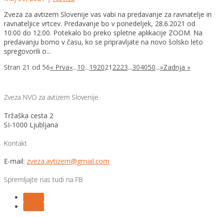
Zveza za avtizem Slovenije vas vabi na predavanje za ravnatelje in
ravnateljice vrtcev. Predavanje bo v ponedeljek, 28.6.2021 od
10:00 do 12:00. Potekalo bo preko spletne aplikacije ZOOM. Na
predavanju bomo v času, ko se pripravljate na novo šolsko leto
spregovorili o...
Stran 21 od 56
« Prva
«
...
10
...
19
20
21
22
23
...
30
40
50
...
»
Zadnja »
Zveza NVO za avtizem Slovenije
Tržaška cesta 2
SI-1000 Ljubljana
Kontakt
E-mail:
zveza.avtizem@gmail.com
Spremljajte nas tudi na FB
Follow
Follow