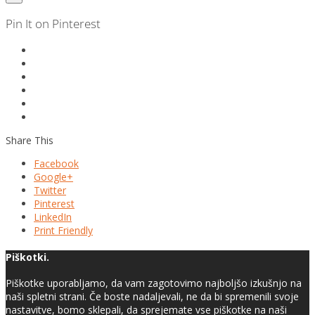
Pin It on Pinterest
Share This
Facebook
Google+
Twitter
Pinterest
LinkedIn
Print Friendly
Piškotki.
Piškotke uporabljamo, da vam zagotovimo najboljšo izkušnjo na
naši spletni strani. Če boste nadaljevali, ne da bi spremenili svoje
nastavitve, bomo sklepali, da sprejemate vse piškotke na naši