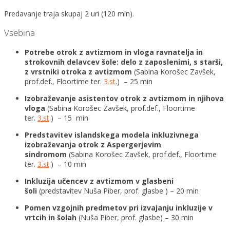
Predavanje traja skupaj 2 uri (120 min).
Vsebina
Potrebe otrok z avtizmom in vloga ravnatelja in
strokovnih delavcev šole: delo z zaposlenimi, s starši,
z vrstniki otroka z avtizmom
(Sabina Korošec Zavšek,
prof.def., Floortime ter.
3.st
.) – 25 min
Izobraževanje asistentov otrok z avtizmom in njihova
vloga
(Sabina Korošec Zavšek, prof.def., Floortime
ter.
3.st
.) – 15 min
Predstavitev islandskega modela inkluzivnega
izobraževanja otrok z Aspergerjevim
sindromom
(Sabina Korošec Zavšek, prof.def., Floortime
ter.
3.st
.) – 10 min
Inkluzija učencev z avtizmom v glasbeni
šoli
(predstavitev Nuša Piber, prof. glasbe ) – 20 min
Pomen vzgojnih predmetov pri izvajanju inkluzije v
vrtcih in šolah
(Nuša Piber, prof. glasbe) – 30 min