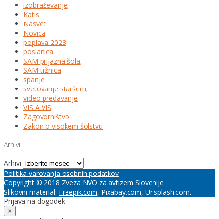
izobraževanje;
Katis
Nasvet
Novica
poplava 2023
poslanica
SAM prijazna šola;
SAM tržnica
spanje
svetovanje staršem;
video predavanje
VIS A VIS
Zagovorništvo
Zakon o visokem šolstvu
Arhivi
Arhivi
Politika varovanja osebnih podatkov
Copyright © 2018 Zveza NVO za avtizem Slovenije
Slikovni material:
Freepik.com
, Pixabay.com, Unsplash.com.
Prijava na dogodek
×