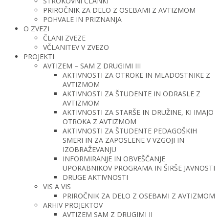
STROKOVNI ČLANKI
PRIROČNIK ZA DELO Z OSEBAMI Z AVTIZMOM
POHVALE IN PRIZNANJA
O ZVEZI
ČLANI ZVEZE
VČLANITEV V ZVEZO
PROJEKTI
AVTIZEM – SAM Z DRUGIMI III
AKTIVNOSTI ZA OTROKE IN MLADOSTNIKE Z
AVTIZMOM
AKTIVNOSTI ZA ŠTUDENTE IN ODRASLE Z
AVTIZMOM
AKTIVNOSTI ZA STARŠE IN DRUŽINE, KI IMAJO
OTROKA Z AVTIZMOM
AKTIVNOSTI ZA ŠTUDENTE PEDAGOŠKIH
SMERI IN ZA ZAPOSLENE V VZGOJI IN
IZOBRAŽEVANJU
INFORMIRANJE IN OBVEŠČANJE
UPORABNIKOV PROGRAMA IN ŠIRŠE JAVNOSTI
DRUGE AKTIVNOSTI
VIS A VIS
PRIROČNIK ZA DELO Z OSEBAMI Z AVTIZMOM
ARHIV PROJEKTOV
AVTIZEM SAM Z DRUGIMI II