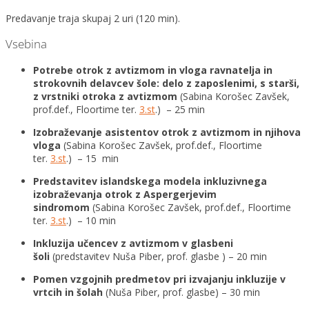
Predavanje traja skupaj 2 uri (120 min).
Vsebina
Potrebe otrok z avtizmom in vloga ravnatelja in
strokovnih delavcev šole: delo z zaposlenimi, s starši,
z vrstniki otroka z avtizmom
(Sabina Korošec Zavšek,
prof.def., Floortime ter.
3.st
.) – 25 min
Izobraževanje asistentov otrok z avtizmom in njihova
vloga
(Sabina Korošec Zavšek, prof.def., Floortime
ter.
3.st
.) – 15 min
Predstavitev islandskega modela inkluzivnega
izobraževanja otrok z Aspergerjevim
sindromom
(Sabina Korošec Zavšek, prof.def., Floortime
ter.
3.st
.) – 10 min
Inkluzija učencev z avtizmom v glasbeni
šoli
(predstavitev Nuša Piber, prof. glasbe ) – 20 min
Pomen vzgojnih predmetov pri izvajanju inkluzije v
vrtcih in šolah
(Nuša Piber, prof. glasbe) – 30 min