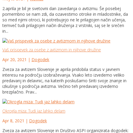
2.aprila je bil je svetovni dan zavedanja o avtizmu. Še posebej
pomembno se nam zdi, da ozavestimo otroke in mladostnike, da
so med njimi otroci, ki potrebujejo ne le prilagojen način učenja,
temveč tudi prilagojen način druženja z vrstniki, saj se le srečen
in...
Vaš prispevek za osebe z avtizmom in njihove družine
Apr 20, 2021
|
Dogodek
Zveza za avtizem Slovenije je aprila pridobila status v javnem
interesu na področju izobraževanja. Vsako leto izvedemo veliko
predavanj in delavnic, na katerih poskušamo širiti svoje znanje in
izkušnje s področja avtizma. Večino teh predavanj izvedemo
brezplačno. Prav...
Okrogla miza: Tudi jaz lahko delam
Apr 8, 2021
|
Dogodek
Zveza za avtizem Slovenije in Društvo ASPI organizirata dogodek: