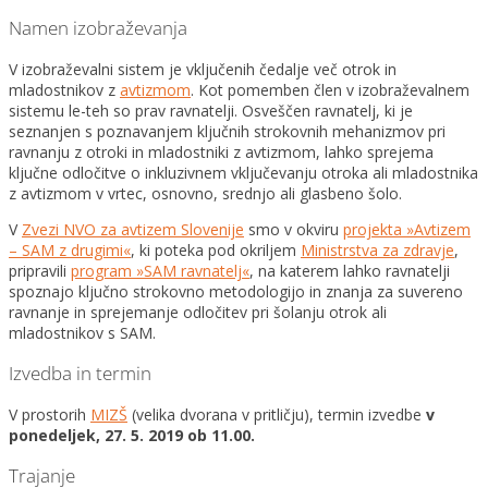
Namen izobraževanja
V izobraževalni sistem je vključenih čedalje več otrok in
mladostnikov z
avtizmom
. Kot pomemben člen v izobraževalnem
sistemu le-teh so prav ravnatelji. Osveščen ravnatelj, ki je
seznanjen s poznavanjem ključnih strokovnih mehanizmov pri
ravnanju z otroki in mladostniki z avtizmom, lahko sprejema
ključne odločitve o inkluzivnem vključevanju otroka ali mladostnika
z avtizmom v vrtec, osnovno, srednjo ali glasbeno šolo.
V
Zvezi NVO za avtizem Slovenije
smo v okviru
projekta »Avtizem
– SAM z drugimi«
, ki poteka pod okriljem
Ministrstva za zdravje
,
pripravili
program »SAM ravnatelj«
, na katerem lahko ravnatelji
spoznajo ključno strokovno metodologijo in znanja za suvereno
ravnanje in sprejemanje odločitev pri šolanju otrok ali
mladostnikov s SAM.
Izvedba in termin
V prostorih
MIZŠ
(velika dvorana v pritličju), termin izvedbe
v
ponedeljek, 27. 5. 2019 ob 11.00.
Trajanje