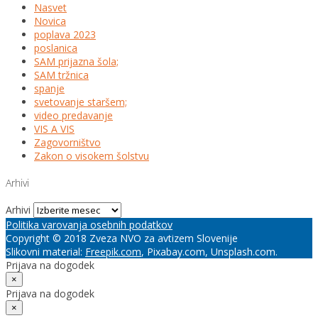
Nasvet
Novica
poplava 2023
poslanica
SAM prijazna šola;
SAM tržnica
spanje
svetovanje staršem;
video predavanje
VIS A VIS
Zagovorništvo
Zakon o visokem šolstvu
Arhivi
Arhivi
Politika varovanja osebnih podatkov
Copyright © 2018 Zveza NVO za avtizem Slovenije
Slikovni material:
Freepik.com
, Pixabay.com, Unsplash.com.
Prijava na dogodek
×
Prijava na dogodek
×