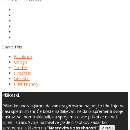
Share This
Facebook
Google+
Twitter
Pinterest
LinkedIn
Print Friendly
Piškotki.
Piškotke uporabljamo, da vam zagotovimo najboljšo izkušnjo na
naši spletni strani. Če boste nadaljevali, ne da bi spremenili svoje
nastavitve, bomo sklepali, da sprejemate vse piškotke na naši
spletni strani. Svoje nastavitve glede piškotkov kadar koli
spremenite s klikom na
“Nastavitve zasebnosti”.
V redu