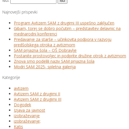
Išči:
Najnovejši prispevki
Program Avtizem SAM z drugimi III uspešno zaključen
Gibam, torej se dobro počutim – predstavitev delavnic na
mednarodni konferenci
Predavanje za starše – učinkovita podpora v razvoju
predšolskega otroka z avtizmom
SAM prijazna šola – OŠ Dobravlje
Postanite prostovoljec in podprite družine otrok z avtizmom
Znova smo podelili naziv SAM prijazna šola
Modri SAM 2025- spletna galerija
Kategorije
avtizem
Avtizem SAM z drugimi II
Avtizem SAM z drugimi III
Dogodek
Izjava za javnost
izobraževanje
izobraževanje;
Katis