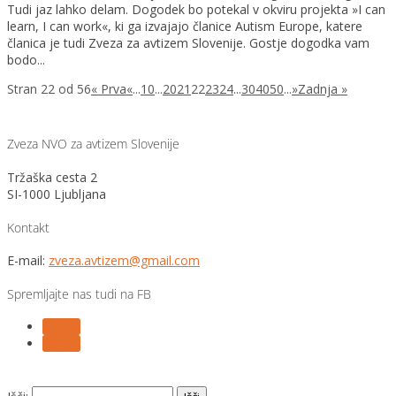
Tudi jaz lahko delam. Dogodek bo potekal v okviru projekta »I can
learn, I can work«, ki ga izvajajo članice Autism Europe, katere
članica je tudi Zveza za avtizem Slovenije. Gostje dogodka vam
bodo...
Stran 22 od 56
« Prva
«
...
10
...
20
21
22
23
24
...
30
40
50
...
»
Zadnja »
Zveza NVO za avtizem Slovenije
Tržaška cesta 2
SI-1000 Ljubljana
Kontakt
E-mail:
zveza.avtizem@gmail.com
Spremljajte nas tudi na FB
Follow
Follow