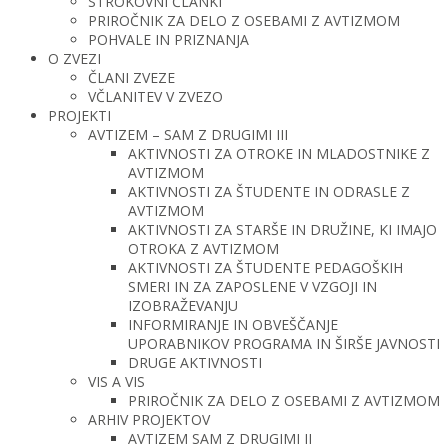
STROKOVNI ČLANKI
PRIROČNIK ZA DELO Z OSEBAMI Z AVTIZMOM
POHVALE IN PRIZNANJA
O ZVEZI
ČLANI ZVEZE
VČLANITEV V ZVEZO
PROJEKTI
AVTIZEM – SAM Z DRUGIMI III
AKTIVNOSTI ZA OTROKE IN MLADOSTNIKE Z
AVTIZMOM
AKTIVNOSTI ZA ŠTUDENTE IN ODRASLE Z
AVTIZMOM
AKTIVNOSTI ZA STARŠE IN DRUŽINE, KI IMAJO
OTROKA Z AVTIZMOM
AKTIVNOSTI ZA ŠTUDENTE PEDAGOŠKIH
SMERI IN ZA ZAPOSLENE V VZGOJI IN
IZOBRAŽEVANJU
INFORMIRANJE IN OBVEŠČANJE
UPORABNIKOV PROGRAMA IN ŠIRŠE JAVNOSTI
DRUGE AKTIVNOSTI
VIS A VIS
PRIROČNIK ZA DELO Z OSEBAMI Z AVTIZMOM
ARHIV PROJEKTOV
AVTIZEM SAM Z DRUGIMI II