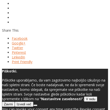
Share This
Facebook
Google+
Twitter
Pinterest
LinkedIn
Print Friendly
Piškotki.
Piškotke uporabljamo, da vam zagotovimo najboljšo izkušnjo na
naši spletni strani. Če boste nadaljevali, ne da bi spremenili svoje
nastavitve, bomo sklepali, da sprejemate vse piškotke na naši
spletni strani. Svoje nastavitve glede piškotkov kadar koli
spremenite s klikom na
“Nastavitve zasebnosti”.
V redu
Zavrni
Izvedi več
You can revoke your consent any time using the Revoke consent