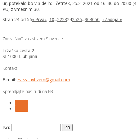
ur, potekalo bo v 3 delih: - četrtek, 25.2. 2021 od 16: 30 do 20:00 (4
PU, z vmesnim 30...
Stran 24 od 56
« Prva
«
...
10
...
22
23
24
25
26
...
30
40
50
...
»
Zadnja »
Zveza NVO za avtizem Slovenije
Tržaška cesta 2
SI-1000 Ljubljana
Kontakt
E-mail:
zveza.avtizem@gmail.com
Spremljajte nas tudi na FB
Follow
Follow
Išči: