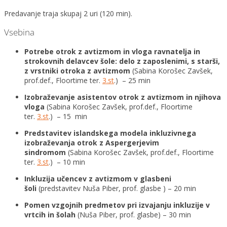
Predavanje traja skupaj 2 uri (120 min).
Vsebina
Potrebe otrok z avtizmom in vloga ravnatelja in
strokovnih delavcev šole: delo z zaposlenimi, s starši,
z vrstniki otroka z avtizmom
(Sabina Korošec Zavšek,
prof.def., Floortime ter.
3.st
.) – 25 min
Izobraževanje asistentov otrok z avtizmom in njihova
vloga
(Sabina Korošec Zavšek, prof.def., Floortime
ter.
3.st
.) – 15 min
Predstavitev islandskega modela inkluzivnega
izobraževanja otrok z Aspergerjevim
sindromom
(Sabina Korošec Zavšek, prof.def., Floortime
ter.
3.st
.) – 10 min
Inkluzija učencev z avtizmom v glasbeni
šoli
(predstavitev Nuša Piber, prof. glasbe ) – 20 min
Pomen vzgojnih predmetov pri izvajanju inkluzije v
vrtcih in šolah
(Nuša Piber, prof. glasbe) – 30 min