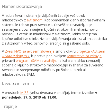
Namen izobraževanja
V izobraževalni sistem je vključenih čedalje več otrok in
mladostnikov z
avtizmom
. Kot pomemben člen v izobraževalnem
sistemu le-teh so prav ravnatelji. Osveščen ravnatelj, ki je
seznanjen s poznavanjem ključnih strokovnih mehanizmov pri
ravnanju z otroki in mladostniki z avtizmom, lahko sprejema
ključne odločitve o inkluzivnem vključevanju otroka ali mladostnika
z avtizmom v vrtec, osnovno, srednjo ali glasbeno šolo.
V
Zvezi NVO za avtizem Slovenije
smo v okviru
projekta »Avtizem
– SAM z drugimi«
, ki poteka pod okriljem
Ministrstva za zdravje
,
pripravili
program »SAM ravnatelj«
, na katerem lahko ravnatelji
spoznajo ključno strokovno metodologijo in znanja za suvereno
ravnanje in sprejemanje odločitev pri šolanju otrok ali
mladostnikov s SAM.
Izvedba in termin
V prostorih
MIZŠ
(velika dvorana v pritličju), termin izvedbe
v
ponedeljek, 27. 5. 2019 ob 11.00.
Trajanje