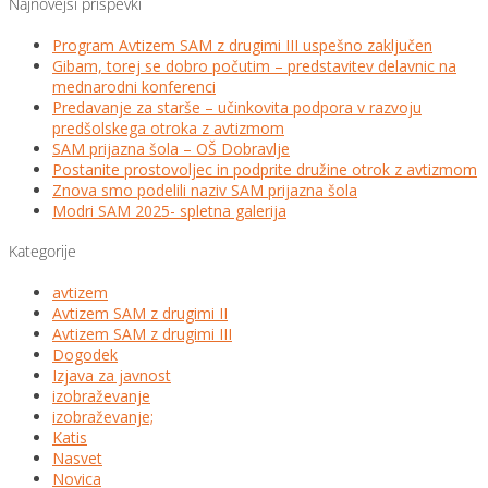
Najnovejši prispevki
Program Avtizem SAM z drugimi III uspešno zaključen
Gibam, torej se dobro počutim – predstavitev delavnic na
mednarodni konferenci
Predavanje za starše – učinkovita podpora v razvoju
predšolskega otroka z avtizmom
SAM prijazna šola – OŠ Dobravlje
Postanite prostovoljec in podprite družine otrok z avtizmom
Znova smo podelili naziv SAM prijazna šola
Modri SAM 2025- spletna galerija
Kategorije
avtizem
Avtizem SAM z drugimi II
Avtizem SAM z drugimi III
Dogodek
Izjava za javnost
izobraževanje
izobraževanje;
Katis
Nasvet
Novica