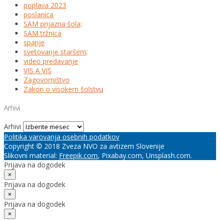
poplava 2023
poslanica
SAM prijazna šola;
SAM tržnica
spanje
svetovanje staršem;
video predavanje
VIS A VIS
Zagovorništvo
Zakon o visokem šolstvu
Arhivi
Arhivi
Politika varovanja osebnih podatkov
Copyright © 2018 Zveza NVO za avtizem Slovenije
Slikovni material:
Freepik.com
, Pixabay.com, Unsplash.com.
Prijava na dogodek
×
Prijava na dogodek
×
Prijava na dogodek
×