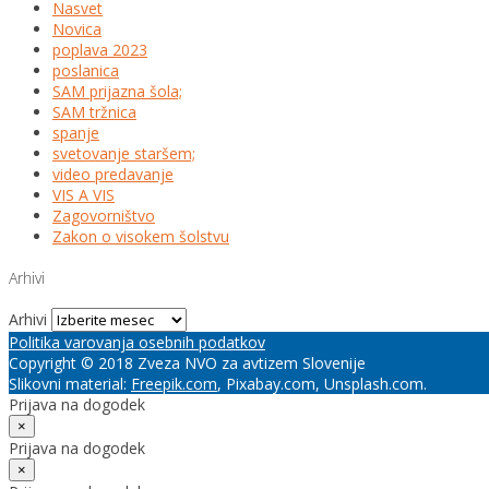
Nasvet
Novica
poplava 2023
poslanica
SAM prijazna šola;
SAM tržnica
spanje
svetovanje staršem;
video predavanje
VIS A VIS
Zagovorništvo
Zakon o visokem šolstvu
Arhivi
Arhivi
Politika varovanja osebnih podatkov
Copyright © 2018 Zveza NVO za avtizem Slovenije
Slikovni material:
Freepik.com
, Pixabay.com, Unsplash.com.
Prijava na dogodek
×
Prijava na dogodek
×