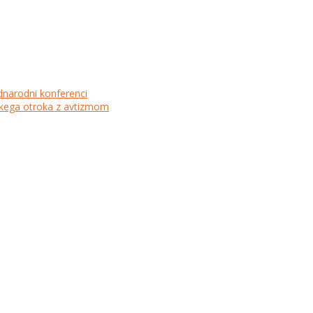
dnarodni konferenci
lskega otroka z avtizmom