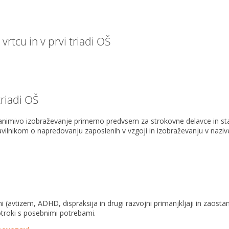
rtcu in v prvi triadi OŠ
triadi OŠ
zanimivo izobraževanje primerno predvsem za strokovne delavce in st
avilnikom o napredovanju zaposlenih v vzgoji in izobraževanju v naziv
 (avtizem, ADHD, dispraksija in drugi razvojni primanjkljaji in zaostan
otroki s posebnimi potrebami.