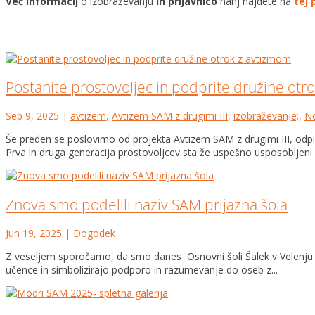
Več informacij
o izobraževanju
in prijavnico
nanj najdete na
tej 
Postanite prostovoljec in podprite družine otr
Sep 9, 2025
|
avtizem
,
Avtizem SAM z drugimi III
,
izobraževanje;
,
No
Še preden se poslovimo od projekta Avtizem SAM z drugimi III, odpir
Prva in druga generacija prostovoljcev sta že uspešno usposobljeni i
Znova smo podelili naziv SAM prijazna šola
Jun 19, 2025
|
Dogodek
Z veseljem sporočamo, da smo danes Osnovni šoli Šalek v Velenju pod
učence in simbolizirajo podporo in razumevanje do oseb z...