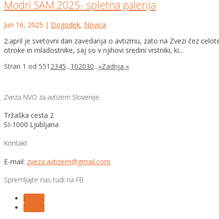
Modri SAM 2025- spletna galerija
Jun 16, 2025
|
Dogodek
,
Novica
2.april je svetovni dan zavedanja o avtizmu, zato na Zvezi čez cel
otroke in mladostnike, saj so v njihovi sredini vrstniki, ki...
Stran 1 od 55
1
2
3
4
5
...
10
20
30
...
»
Zadnja »
Zveza NVO za avtizem Slovenije
Tržaška cesta 2
SI-1000 Ljubljana
Kontakt
E-mail:
zveza.avtizem@gmail.com
Spremljajte nas tudi na FB
Follow
Follow