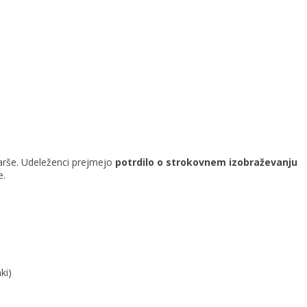
arše. Udeleženci prejmejo
potrdilo o strokovnem izobraževanju
e.
ki)