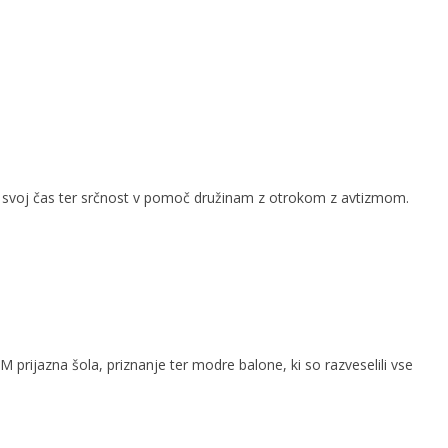
ati svoj čas ter srčnost v pomoč družinam z otrokom z avtizmom.
prijazna šola, priznanje ter modre balone, ki so razveselili vse