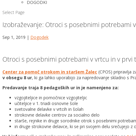
DOGODKI
Select Page
Izobraževanje: Otroci s posebnimi potrebami v v
Sep 1, 2019
|
Dogodek
Otroci s posebnimi potrebami v vrtcu in v prvi 
Center za pomoč otrokom in staršem Žalec
(CPOS) pripravlja 
v obsegu 8 ur
, ki ga lahko uporabijo za napredovanje skladno s Pr
Predavanje traja 8 pedagoških ur in je namenjeno za:
vzgojiteljice in pomočnice vzgojiteljic
učiteljice v 1. triadi osnovne šole
svetovalne delavke v vrtcih in šolah
strokovne delavke centrov za socialno delo
starše, rejnike in druge sorodnike otrok s posebnimi potrebami
in druge strokovne delavce, ki se pri svojem delu srečujejo z 