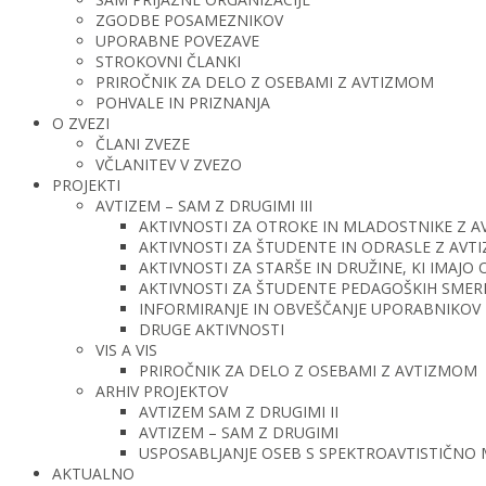
ZGODBE POSAMEZNIKOV
UPORABNE POVEZAVE
STROKOVNI ČLANKI
PRIROČNIK ZA DELO Z OSEBAMI Z AVTIZMOM
POHVALE IN PRIZNANJA
O ZVEZI
ČLANI ZVEZE
VČLANITEV V ZVEZO
PROJEKTI
AVTIZEM – SAM Z DRUGIMI III
AKTIVNOSTI ZA OTROKE IN MLADOSTNIKE Z 
AKTIVNOSTI ZA ŠTUDENTE IN ODRASLE Z AV
AKTIVNOSTI ZA STARŠE IN DRUŽINE, KI IMAJ
AKTIVNOSTI ZA ŠTUDENTE PEDAGOŠKIH SMERI 
INFORMIRANJE IN OBVEŠČANJE UPORABNIKOV 
DRUGE AKTIVNOSTI
VIS A VIS
PRIROČNIK ZA DELO Z OSEBAMI Z AVTIZMOM
ARHIV PROJEKTOV
AVTIZEM SAM Z DRUGIMI II
AVTIZEM – SAM Z DRUGIMI
USPOSABLJANJE OSEB S SPEKTROAVTISTIČNO
AKTUALNO