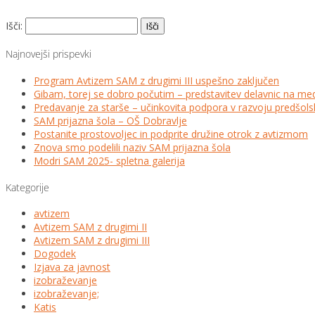
Išči:
Najnovejši prispevki
Program Avtizem SAM z drugimi III uspešno zaključen
Gibam, torej se dobro počutim – predstavitev delavnic na me
Predavanje za starše – učinkovita podpora v razvoju predšo
SAM prijazna šola – OŠ Dobravlje
Postanite prostovoljec in podprite družine otrok z avtizmom
Znova smo podelili naziv SAM prijazna šola
Modri SAM 2025- spletna galerija
Kategorije
avtizem
Avtizem SAM z drugimi II
Avtizem SAM z drugimi III
Dogodek
Izjava za javnost
izobraževanje
izobraževanje;
Katis