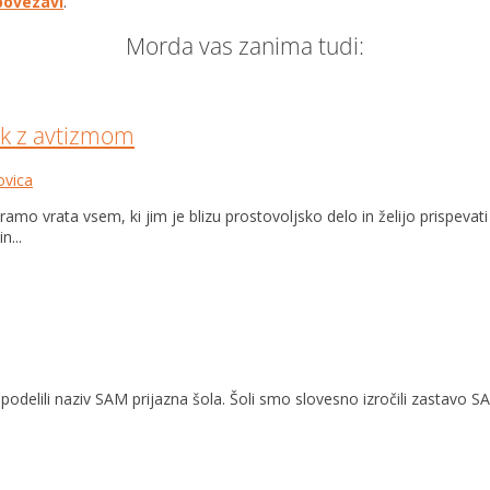
povezavi
.
Morda vas zanima tudi:
ok z avtizmom
vica
amo vrata vsem, ki jim je blizu prostovoljsko delo in želijo prispev
n...
elili naziv SAM prijazna šola. Šoli smo slovesno izročili zastavo SAM 