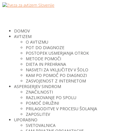
DOMOV
AVTIZEM
O AVTIZMU
POT DO DIAGNOZE
POSTOPEK USMERJANJA OTROK
METODE POMOČI
DIETA IN PREHRANA
NASVETI ZA VKLJUČITEV V ŠOLO
KAM PO POMOČ PO DIAGNOZI
ZASVOJENOST Z INTERNETOM
ASPERGERJEV SINDROM
ZNAČILNOSTI
RAZLIKOVANJE PO SPOLU
POMOČ DRUŽINI
PRILAGODITVE V PROCESU ŠOLANJA
ZAPOSLITEV
UPORABNO
SVETOVALNICA
SAM PRIJAZNE ORGANIZACIJE