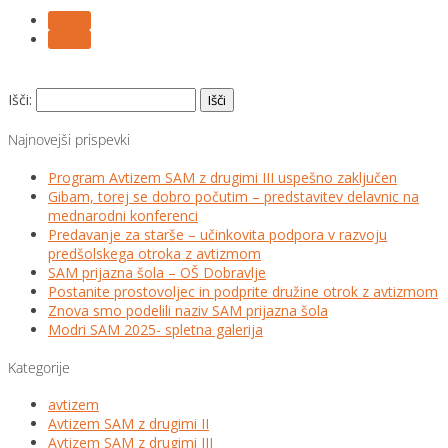
Follow
Follow
Išči:
Najnovejši prispevki
Program Avtizem SAM z drugimi III uspešno zaključen
Gibam, torej se dobro počutim – predstavitev delavnic na
mednarodni konferenci
Predavanje za starše – učinkovita podpora v razvoju
predšolskega otroka z avtizmom
SAM prijazna šola – OŠ Dobravlje
Postanite prostovoljec in podprite družine otrok z avtizmom
Znova smo podelili naziv SAM prijazna šola
Modri SAM 2025- spletna galerija
Kategorije
avtizem
Avtizem SAM z drugimi II
Avtizem SAM z drugimi III