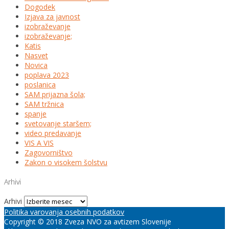
Dogodek
Izjava za javnost
izobraževanje
izobraževanje;
Katis
Nasvet
Novica
poplava 2023
poslanica
SAM prijazna šola;
SAM tržnica
spanje
svetovanje staršem;
video predavanje
VIS A VIS
Zagovorništvo
Zakon o visokem šolstvu
Arhivi
Arhivi
Politika varovanja osebnih podatkov
Copyright © 2018 Zveza NVO za avtizem Slovenije