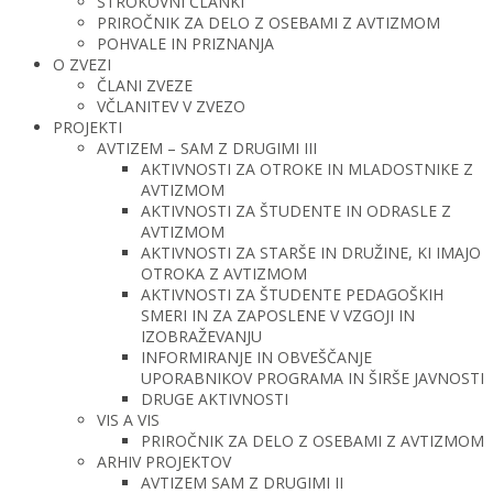
STROKOVNI ČLANKI
PRIROČNIK ZA DELO Z OSEBAMI Z AVTIZMOM
POHVALE IN PRIZNANJA
O ZVEZI
ČLANI ZVEZE
VČLANITEV V ZVEZO
PROJEKTI
AVTIZEM – SAM Z DRUGIMI III
AKTIVNOSTI ZA OTROKE IN MLADOSTNIKE Z
AVTIZMOM
AKTIVNOSTI ZA ŠTUDENTE IN ODRASLE Z
AVTIZMOM
AKTIVNOSTI ZA STARŠE IN DRUŽINE, KI IMAJO
OTROKA Z AVTIZMOM
AKTIVNOSTI ZA ŠTUDENTE PEDAGOŠKIH
SMERI IN ZA ZAPOSLENE V VZGOJI IN
IZOBRAŽEVANJU
INFORMIRANJE IN OBVEŠČANJE
UPORABNIKOV PROGRAMA IN ŠIRŠE JAVNOSTI
DRUGE AKTIVNOSTI
VIS A VIS
PRIROČNIK ZA DELO Z OSEBAMI Z AVTIZMOM
ARHIV PROJEKTOV
AVTIZEM SAM Z DRUGIMI II