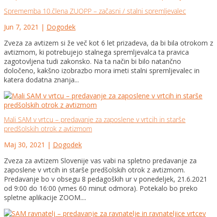
Sprememba 10.člena ZUOPP – začasni / stalni spremljevalec
Jun 7, 2021
|
Dogodek
Zveza za avtizem si že več kot 6 let prizadeva, da bi bila otrokom z
avtizmom, ki potrebujejo stalnega spremljevalca ta pravica
zagotovljena tudi zakonsko. Na ta način bi bilo natančno
določeno, kakšno izobrazbo mora imeti stalni spremljevalec in
katera dodatna znanja...
Mali SAM v vrtcu – predavanje za zaposlene v vrtcih in starše
predšolskih otrok z avtizmom
Maj 30, 2021
|
Dogodek
Zveza za avtizem Slovenije vas vabi na spletno predavanje za
zaposlene v vrtcih in starše predšolskih otrok z avtizmom.
Predavanje bo v obsegu 8 pedagoških ur v ponedeljek, 21.6.2021
od 9:00 do 16:00 (vmes 60 minut odmora). Potekalo bo preko
spletne aplikacije ZOOM....