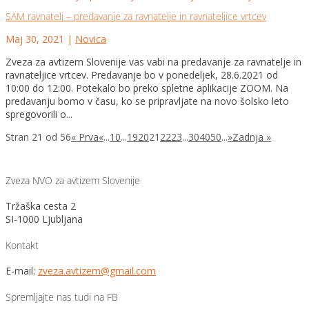
SAM ravnatelj – predavanje za ravnatelje in ravnateljice vrtcev
Maj 30, 2021
|
Novica
Zveza za avtizem Slovenije vas vabi na predavanje za ravnatelje in
ravnateljice vrtcev. Predavanje bo v ponedeljek, 28.6.2021 od
10:00 do 12:00. Potekalo bo preko spletne aplikacije ZOOM. Na
predavanju bomo v času, ko se pripravljate na novo šolsko leto
spregovorili o...
Stran 21 od 56
« Prva
«
...
10
...
19
20
21
22
23
...
30
40
50
...
»
Zadnja »
Zveza NVO za avtizem Slovenije
Tržaška cesta 2
SI-1000 Ljubljana
Kontakt
E-mail:
zveza.avtizem@gmail.com
Spremljajte nas tudi na FB