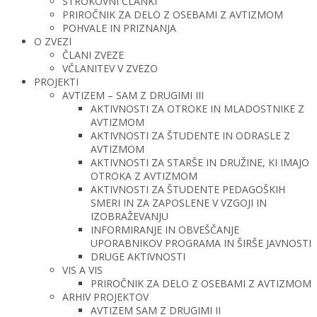
STROKOVNI ČLANKI
PRIROČNIK ZA DELO Z OSEBAMI Z AVTIZMOM
POHVALE IN PRIZNANJA
O ZVEZI
ČLANI ZVEZE
VČLANITEV V ZVEZO
PROJEKTI
AVTIZEM – SAM Z DRUGIMI III
AKTIVNOSTI ZA OTROKE IN MLADOSTNIKE Z
AVTIZMOM
AKTIVNOSTI ZA ŠTUDENTE IN ODRASLE Z
AVTIZMOM
AKTIVNOSTI ZA STARŠE IN DRUŽINE, KI IMAJO
OTROKA Z AVTIZMOM
AKTIVNOSTI ZA ŠTUDENTE PEDAGOŠKIH
SMERI IN ZA ZAPOSLENE V VZGOJI IN
IZOBRAŽEVANJU
INFORMIRANJE IN OBVEŠČANJE
UPORABNIKOV PROGRAMA IN ŠIRŠE JAVNOSTI
DRUGE AKTIVNOSTI
VIS A VIS
PRIROČNIK ZA DELO Z OSEBAMI Z AVTIZMOM
ARHIV PROJEKTOV
AVTIZEM SAM Z DRUGIMI II