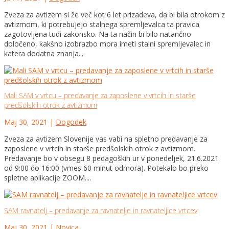
Zveza za avtizem si že več kot 6 let prizadeva, da bi bila otrokom z
avtizmom, ki potrebujejo stalnega spremljevalca ta pravica
zagotovljena tudi zakonsko. Na ta način bi bilo natančno
določeno, kakšno izobrazbo mora imeti stalni spremljevalec in
katera dodatna znanja...
Mali SAM v vrtcu – predavanje za zaposlene v vrtcih in starše
predšolskih otrok z avtizmom
Maj 30, 2021
|
Dogodek
Zveza za avtizem Slovenije vas vabi na spletno predavanje za
zaposlene v vrtcih in starše predšolskih otrok z avtizmom.
Predavanje bo v obsegu 8 pedagoških ur v ponedeljek, 21.6.2021
od 9:00 do 16:00 (vmes 60 minut odmora). Potekalo bo preko
spletne aplikacije ZOOM....
SAM ravnatelj – predavanje za ravnatelje in ravnateljice vrtcev
Maj 30, 2021
|
Novica