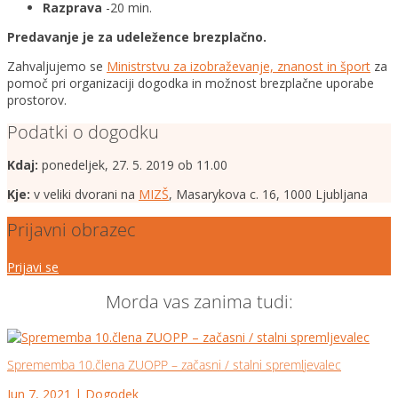
Razprava
-20 min.
Predavanje je za udeležence brezplačno.
Zahvaljujemo se
Ministrstvu za izobraževanje, znanost in šport
za
pomoč pri organizaciji dogodka in možnost brezplačne uporabe
prostorov.
Podatki o dogodku
Kdaj:
ponedeljek, 27. 5. 2019 ob 11.00
Kje:
v veliki dvorani na
MIZŠ
, Masarykova c. 16, 1000 Ljubljana
Prijavni obrazec
Prijavi se
Morda vas zanima tudi:
Sprememba 10.člena ZUOPP – začasni / stalni spremljevalec
Jun 7, 2021
|
Dogodek