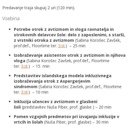
Predavanje traja skupaj 2 uri (120 min).
Vsebina
Potrebe otrok z avtizmom in vloga ravnatelja in
strokovnih delavcev šole: delo z zaposlenimi, s starši,
z vrstniki otroka z avtizmom
(Sabina Korošec Zavšek,
prof.def., Floortime ter.
3.st
.) – 25 min
Izobraževanje asistentov otrok z avtizmom in njihova
vloga
(Sabina Korošec Zavšek, prof.def., Floortime
ter.
3.st
.) – 15 min
Predstavitev islandskega modela inkluzivnega
izobraževanja otrok z Aspergerjevim
sindromom
(Sabina Korošec Zavšek, prof.def., Floortime
ter.
3.st
.) – 10 min
Inkluzija učencev z avtizmom v glasbeni
šoli
(predstavitev Nuša Piber, prof. glasbe ) – 20 min
Pomen vzgojnih predmetov pri izvajanju inkluzije v
vrtcih in šolah
(Nuša Piber, prof. glasbe) – 30 min