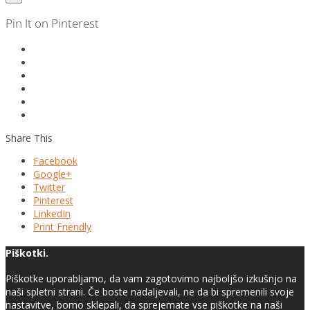
Pin It on Pinterest
Share This
Facebook
Google+
Twitter
Pinterest
LinkedIn
Print Friendly
Piškotki.
Piškotke uporabljamo, da vam zagotovimo najboljšo izkušnjo na
naši spletni strani. Če boste nadaljevali, ne da bi spremenili svoje
nastavitve, bomo sklepali, da sprejemate vse piškotke na naši