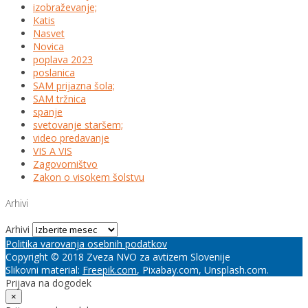
izobraževanje;
Katis
Nasvet
Novica
poplava 2023
poslanica
SAM prijazna šola;
SAM tržnica
spanje
svetovanje staršem;
video predavanje
VIS A VIS
Zagovorništvo
Zakon o visokem šolstvu
Arhivi
Arhivi
Politika varovanja osebnih podatkov
Copyright © 2018 Zveza NVO za avtizem Slovenije
Slikovni material:
Freepik.com
, Pixabay.com, Unsplash.com.
Prijava na dogodek
×