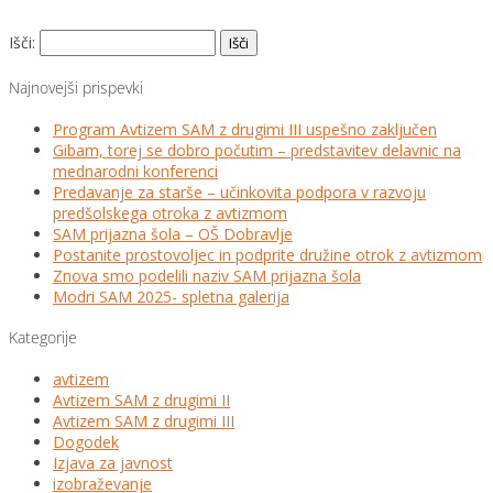
Išči:
Najnovejši prispevki
Program Avtizem SAM z drugimi III uspešno zaključen
Gibam, torej se dobro počutim – predstavitev delavnic na
mednarodni konferenci
Predavanje za starše – učinkovita podpora v razvoju
predšolskega otroka z avtizmom
SAM prijazna šola – OŠ Dobravlje
Postanite prostovoljec in podprite družine otrok z avtizmom
Znova smo podelili naziv SAM prijazna šola
Modri SAM 2025- spletna galerija
Kategorije
avtizem
Avtizem SAM z drugimi II
Avtizem SAM z drugimi III
Dogodek
Izjava za javnost
izobraževanje