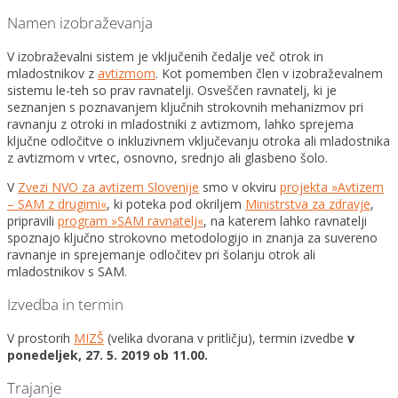
Namen izobraževanja
V izobraževalni sistem je vključenih čedalje več otrok in
mladostnikov z
avtizmom
. Kot pomemben člen v izobraževalnem
sistemu le-teh so prav ravnatelji. Osveščen ravnatelj, ki je
seznanjen s poznavanjem ključnih strokovnih mehanizmov pri
ravnanju z otroki in mladostniki z avtizmom, lahko sprejema
ključne odločitve o inkluzivnem vključevanju otroka ali mladostnika
z avtizmom v vrtec, osnovno, srednjo ali glasbeno šolo.
V
Zvezi NVO za avtizem Slovenije
smo v okviru
projekta »Avtizem
– SAM z drugimi«
, ki poteka pod okriljem
Ministrstva za zdravje
,
pripravili
program »SAM ravnatelj«
, na katerem lahko ravnatelji
spoznajo ključno strokovno metodologijo in znanja za suvereno
ravnanje in sprejemanje odločitev pri šolanju otrok ali
mladostnikov s SAM.
Izvedba in termin
V prostorih
MIZŠ
(velika dvorana v pritličju), termin izvedbe
v
ponedeljek, 27. 5. 2019 ob 11.00.
Trajanje