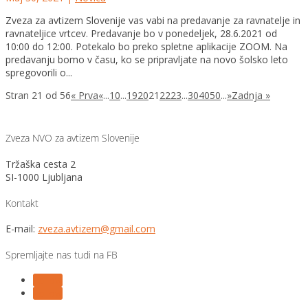
Zveza za avtizem Slovenije vas vabi na predavanje za ravnatelje in
ravnateljice vrtcev. Predavanje bo v ponedeljek, 28.6.2021 od
10:00 do 12:00. Potekalo bo preko spletne aplikacije ZOOM. Na
predavanju bomo v času, ko se pripravljate na novo šolsko leto
spregovorili o...
Stran 21 od 56
« Prva
«
...
10
...
19
20
21
22
23
...
30
40
50
...
»
Zadnja »
Zveza NVO za avtizem Slovenije
Tržaška cesta 2
SI-1000 Ljubljana
Kontakt
E-mail:
zveza.avtizem@gmail.com
Spremljajte nas tudi na FB
Follow
Follow