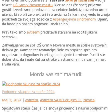
V teh dneh smo podelili že
3. zastavo
SAM prijazni šoli
– to je
tokrat
OŠ Grm v Novem mestu
, kjer so nas (že spet) prijazno
gostili. Izvedli smo predavanja za celoten kolektiv, razredno uro z
učenci, ki so bili zelo aktivni in o avtizmu že kar nekaj vedo in znajo
poskrbeti za svoj
ega sošolca z
Aspergerjevim sindromom
. Upam,
da bodo po našem pogovoru znali še bolj.
Prav tako smo
avtizem
predstavili staršem na roditeljskem
sestanku.
Zahvaljujemo se šoli OŠ Grm v Novem mestu in šolski svetovalni
delavki ge. Karmen ter ravnateljici šole za prijazen sprejem,
organizacijo dogodkov in prilagajanje glede terminov. Pustili ste
dober vtis, da imate čut za otroke z avtizmom in da vam je mar.
Hvala vam.
Morda vas zanima tudi:
Podporne skupine za starše 2024
Maj 3, 2024
|
avtizem
,
Avtizem SAM z drugimi III
,
Novica
Spoštovani starši! Čas je, da znova pričnemo z našimi podpornimi