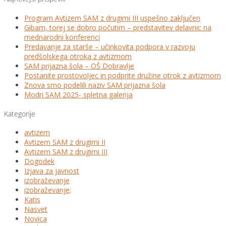
Program Avtizem SAM z drugimi III uspešno zaključen
Gibam, torej se dobro počutim – predstavitev delavnic na
mednarodni konferenci
Predavanje za starše – učinkovita podpora v razvoju
predšolskega otroka z avtizmom
SAM prijazna šola – OŠ Dobravlje
Postanite prostovoljec in podprite družine otrok z avtizmom
Znova smo podelili naziv SAM prijazna šola
Modri SAM 2025- spletna galerija
Kategorije
avtizem
Avtizem SAM z drugimi II
Avtizem SAM z drugimi III
Dogodek
Izjava za javnost
izobraževanje
izobraževanje;
Katis
Nasvet
Novica