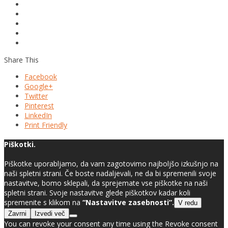
Share This
Facebook
Google+
Twitter
Pinterest
LinkedIn
Print Friendly
Piškotki.
Piškotke uporabljamo, da vam zagotovimo najboljšo izkušnjo na
naši spletni strani. Če boste nadaljevali, ne da bi spremenili svoje
nastavitve, bomo sklepali, da sprejemate vse piškotke na naši
spletni strani. Svoje nastavitve glede piškotkov kadar koli
spremenite s klikom na
“Nastavitve zasebnosti”.
V redu
Zavrni
Izvedi več
You can revoke your consent any time using the Revoke consent