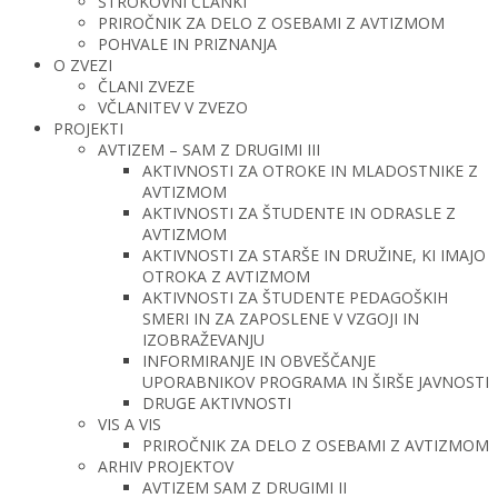
STROKOVNI ČLANKI
PRIROČNIK ZA DELO Z OSEBAMI Z AVTIZMOM
POHVALE IN PRIZNANJA
O ZVEZI
ČLANI ZVEZE
VČLANITEV V ZVEZO
PROJEKTI
AVTIZEM – SAM Z DRUGIMI III
AKTIVNOSTI ZA OTROKE IN MLADOSTNIKE Z
AVTIZMOM
AKTIVNOSTI ZA ŠTUDENTE IN ODRASLE Z
AVTIZMOM
AKTIVNOSTI ZA STARŠE IN DRUŽINE, KI IMAJO
OTROKA Z AVTIZMOM
AKTIVNOSTI ZA ŠTUDENTE PEDAGOŠKIH
SMERI IN ZA ZAPOSLENE V VZGOJI IN
IZOBRAŽEVANJU
INFORMIRANJE IN OBVEŠČANJE
UPORABNIKOV PROGRAMA IN ŠIRŠE JAVNOSTI
DRUGE AKTIVNOSTI
VIS A VIS
PRIROČNIK ZA DELO Z OSEBAMI Z AVTIZMOM
ARHIV PROJEKTOV
AVTIZEM SAM Z DRUGIMI II