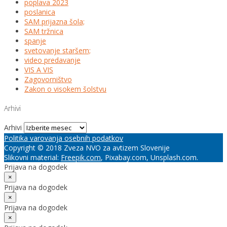
poplava 2023
poslanica
SAM prijazna šola;
SAM tržnica
spanje
svetovanje staršem;
video predavanje
VIS A VIS
Zagovorništvo
Zakon o visokem šolstvu
Arhivi
Arhivi
Politika varovanja osebnih podatkov
Copyright © 2018 Zveza NVO za avtizem Slovenije
Slikovni material:
Freepik.com
, Pixabay.com, Unsplash.com.
Prijava na dogodek
×
Prijava na dogodek
×
Prijava na dogodek
×