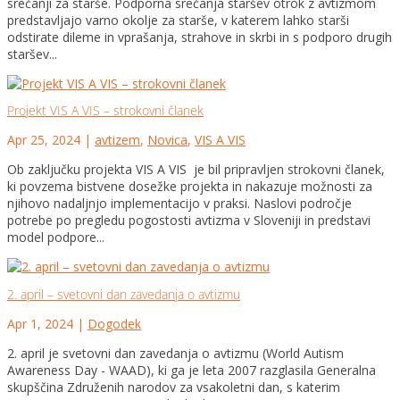
srečanji za starše. Podporna srečanja staršev otrok z avtizmom
predstavljajo varno okolje za starše, v katerem lahko starši
odstirate dileme in vprašanja, strahove in skrbi in s podporo drugih
staršev...
Projekt VIS A VIS – strokovni članek
Apr 25, 2024
|
avtizem
,
Novica
,
VIS A VIS
Ob zaključku projekta VIS A VIS je bil pripravljen strokovni članek,
ki povzema bistvene dosežke projekta in nakazuje možnosti za
njihovo nadaljnjo implementacijo v praksi. Naslovi področje
potrebe po pregledu pogostosti avtizma v Sloveniji in predstavi
model podpore...
2. april – svetovni dan zavedanja o avtizmu
Apr 1, 2024
|
Dogodek
2. april je svetovni dan zavedanja o avtizmu (World Autism
Awareness Day - WAAD), ki ga je leta 2007 razglasila Generalna
skupščina Združenih narodov za vsakoletni dan, s katerim