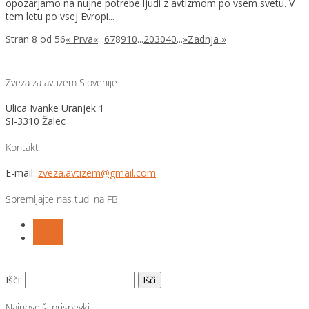
opozarjamo na nujne potrebe ljudi z avtizmom po vsem svetu. V
tem letu po vsej Evropi...
Stran 8 od 56
« Prva
«
...
6
7
8
9
10
...
20
30
40
...
»
Zadnja »
Zveza za avtizem Slovenije
Ulica Ivanke Uranjek 1
SI-3310 Žalec
Kontakt
E-mail:
zveza.avtizem@gmail.com
Spremljajte nas tudi na FB
Follow
Follow
Išči:
Najnovejši prispevki