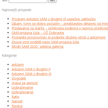
Najnovejši prispevki
Program Avtizem SAM z drugimi III uspešno zaključen
Gibam, torej se dobro počutim – predstavitev delavnic na me
Predavanje za starše – učinkovita podpora v razvoju predšo
SAM prijazna šola – OŠ Dobravlje
Postanite prostovoljec in podprite družine otrok z avtizmom
Znova smo podelili naziv SAM prijazna šola
Modri SAM 2025- spletna galerija
Kategorije
avtizem
Avtizem SAM z drugimi II
Avtizem SAM z drugimi III
Dogodek
Izjava za javnost
izobraževanje
izobraževanje;
Katis
Nasvet
Novica