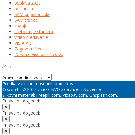
poplava 2023
poslanica
SAM prijazna šola;
SAM tržnica
spanje
svetovanje staršem;
video predavanje
VIS A VIS
Zagovorništvo
Zakon o visokem šolstvu
Arhivi
Arhivi
Politika varovanja osebnih podatkov
Copyright © 2018 Zveza NVO za avtizem Slovenije
Slikovni material:
Freepik.com
, Pixabay.com, Unsplash.com.
Prijava na dogodek
×
Prijava na dogodek
×
Prijava na dogodek
×