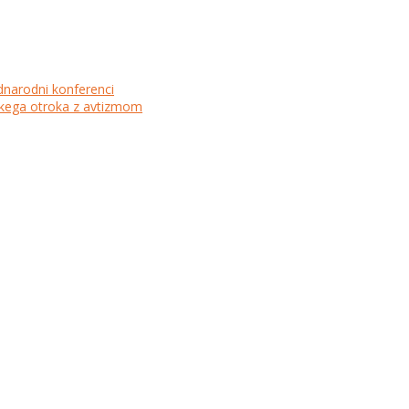
dnarodni konferenci
lskega otroka z avtizmom