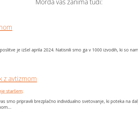
Morda vas zanima tudi:
zmom
slitve je izšel aprila 2024. Natisnili smo ga v 1000 izvodih, ki so 
k z avtizmom
nje staršem;
as smo pripravili brezplačno individualno svetovanje, ki poteka na da
om....