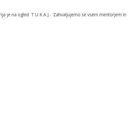
erija je na ogled T U K A J . Zahvaljujemo se vsem mentorjem in