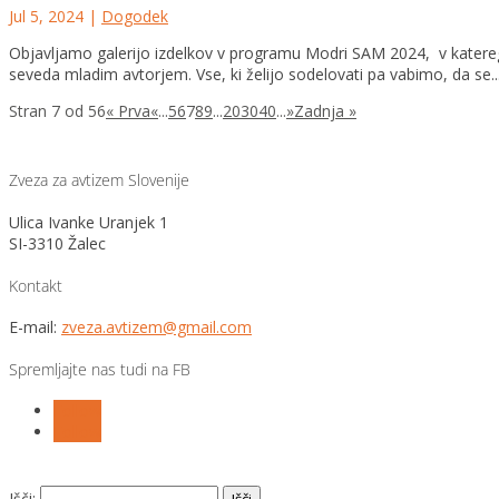
Jul 5, 2024
|
Dogodek
Objavljamo galerijo izdelkov v programu Modri SAM 2024, v katerega
seveda mladim avtorjem. Vse, ki želijo sodelovati pa vabimo, da se..
Stran 7 od 56
« Prva
«
...
5
6
7
8
9
...
20
30
40
...
»
Zadnja »
Zveza za avtizem Slovenije
Ulica Ivanke Uranjek 1
SI-3310 Žalec
Kontakt
E-mail:
zveza.avtizem@gmail.com
Spremljajte nas tudi na FB
Follow
Follow
Išči: