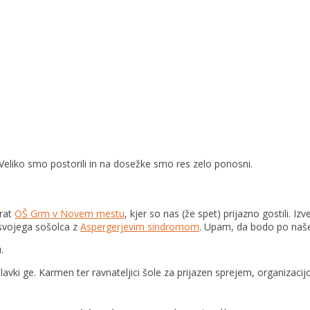
 Veliko smo postorili in na dosežke smo res zelo ponosni.
krat
OŠ Grm v Novem mestu
, kjer so nas (že spet) prijazno gostili. I
svoj
ega sošolca z
Aspergerjevim sindromom
. Upam, da bodo po naše
.
ki ge. Karmen ter ravnateljici šole za prijazen sprejem, organizacijo 