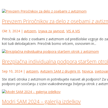
Prevzem Priročnikov za delo z osebami z avti
Okt 3, 2024
|
avtizem
,
Izjava za javnost
,
VIS A VIS
Priročnik za delo z osebami z avtizmom od predšolske vzgoje do zapo
kot tudi delodajalcem. Priročnik bomo vrtcem, osnovnim in...
Brezplačna individualna podpora staršem otro
Sep 10, 2024
|
avtizem
,
Avtizem SAM z drugimi III
,
Novica
,
svetova
Ste starš otroka z avtizmom in potrebujete nasvet ali podporo? Za v
podporo pri soočanju z izzivi vsakodnevnega življenja otrok z avtizm
Modri SAM 2024 – galerija izdelkov