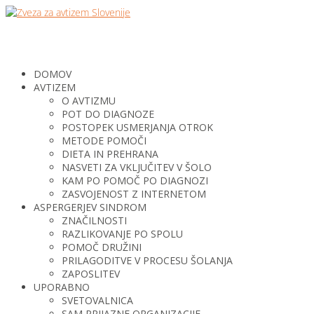
DOMOV
AVTIZEM
O AVTIZMU
POT DO DIAGNOZE
POSTOPEK USMERJANJA OTROK
METODE POMOČI
DIETA IN PREHRANA
NASVETI ZA VKLJUČITEV V ŠOLO
KAM PO POMOČ PO DIAGNOZI
ZASVOJENOST Z INTERNETOM
ASPERGERJEV SINDROM
ZNAČILNOSTI
RAZLIKOVANJE PO SPOLU
POMOČ DRUŽINI
PRILAGODITVE V PROCESU ŠOLANJA
ZAPOSLITEV
UPORABNO
SVETOVALNICA
SAM PRIJAZNE ORGANIZACIJE