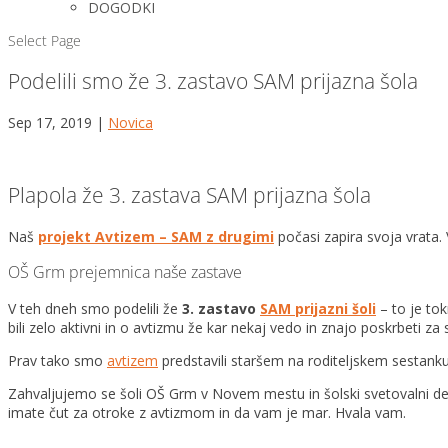
DOGODKI
Select Page
Podelili smo že 3. zastavo SAM prijazna šola
Sep 17, 2019
|
Novica
Plapola že 3. zastava SAM prijazna šola
Naš
projekt Avtizem – SAM z drugimi
počasi zapira svoja vrata.
OŠ Grm prejemnica naše zastave
V teh dneh smo podelili že
3. zastavo
SAM prijazni šoli
– to je to
bili zelo aktivni in o avtizmu že kar nekaj vedo in znajo poskrbeti za 
Prav tako smo
avtizem
predstavili staršem na roditeljskem sestanku
Zahvaljujemo se šoli OŠ Grm v Novem mestu in šolski svetovalni delav
imate čut za otroke z avtizmom in da vam je mar. Hvala vam.