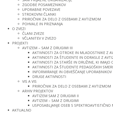
ZGODBE POSAMEZNIKOV
UPORABNE POVEZAVE
STROKOVNI ČLANKI
PRIROČNIK ZA DELO Z OSEBAMI Z AVTIZMOM
POHVALE IN PRIZNANJA
O ZVEZI
ČLANI ZVEZE
VČLANITEV V ZVEZO
PROJEKTI
AVTIZEM – SAM Z DRUGIMI III
AKTIVNOSTI ZA OTROKE IN MLADOSTNIKE Z 
AKTIVNOSTI ZA ŠTUDENTE IN ODRASLE Z AV
AKTIVNOSTI ZA STARŠE IN DRUŽINE, KI IMAJ
AKTIVNOSTI ZA ŠTUDENTE PEDAGOŠKIH SMERI 
INFORMIRANJE IN OBVEŠČANJE UPORABNIKOV 
DRUGE AKTIVNOSTI
VIS A VIS
PRIROČNIK ZA DELO Z OSEBAMI Z AVTIZMOM
ARHIV PROJEKTOV
AVTIZEM SAM Z DRUGIMI II
AVTIZEM – SAM Z DRUGIMI
USPOSABLJANJE OSEB S SPEKTROAVTISTIČNO
AKTUALNO