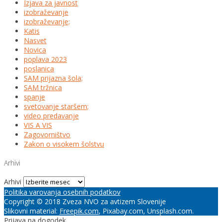
Izjava za javnost
izobraževanje
izobraževanje;
Katis
Nasvet
Novica
poplava 2023
poslanica
SAM prijazna šola;
SAM tržnica
spanje
svetovanje staršem;
video predavanje
VIS A VIS
Zagovorništvo
Zakon o visokem šolstvu
Arhivi
Arhivi
Politika varovanja osebnih podatkov
Copyright © 2018 Zveza NVO za avtizem Slovenije
Slikovni material:
Freepik.com
, Pixabay.com, Unsplash.com.
Prijava na dogodek