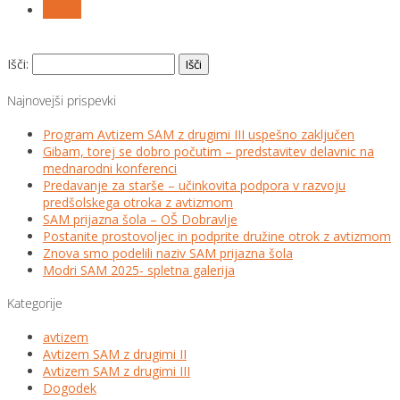
Follow
Išči:
Najnovejši prispevki
Program Avtizem SAM z drugimi III uspešno zaključen
Gibam, torej se dobro počutim – predstavitev delavnic na
mednarodni konferenci
Predavanje za starše – učinkovita podpora v razvoju
predšolskega otroka z avtizmom
SAM prijazna šola – OŠ Dobravlje
Postanite prostovoljec in podprite družine otrok z avtizmom
Znova smo podelili naziv SAM prijazna šola
Modri SAM 2025- spletna galerija
Kategorije
avtizem
Avtizem SAM z drugimi II
Avtizem SAM z drugimi III
Dogodek