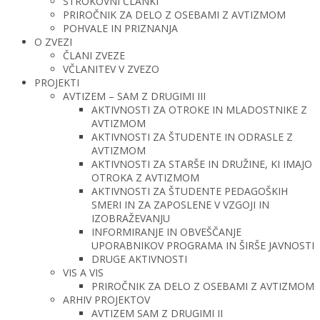
STROKOVNI ČLANKI
PRIROČNIK ZA DELO Z OSEBAMI Z AVTIZMOM
POHVALE IN PRIZNANJA
O ZVEZI
ČLANI ZVEZE
VČLANITEV V ZVEZO
PROJEKTI
AVTIZEM – SAM Z DRUGIMI III
AKTIVNOSTI ZA OTROKE IN MLADOSTNIKE Z
AVTIZMOM
AKTIVNOSTI ZA ŠTUDENTE IN ODRASLE Z
AVTIZMOM
AKTIVNOSTI ZA STARŠE IN DRUŽINE, KI IMAJO
OTROKA Z AVTIZMOM
AKTIVNOSTI ZA ŠTUDENTE PEDAGOŠKIH
SMERI IN ZA ZAPOSLENE V VZGOJI IN
IZOBRAŽEVANJU
INFORMIRANJE IN OBVEŠČANJE
UPORABNIKOV PROGRAMA IN ŠIRŠE JAVNOSTI
DRUGE AKTIVNOSTI
VIS A VIS
PRIROČNIK ZA DELO Z OSEBAMI Z AVTIZMOM
ARHIV PROJEKTOV
AVTIZEM SAM Z DRUGIMI II