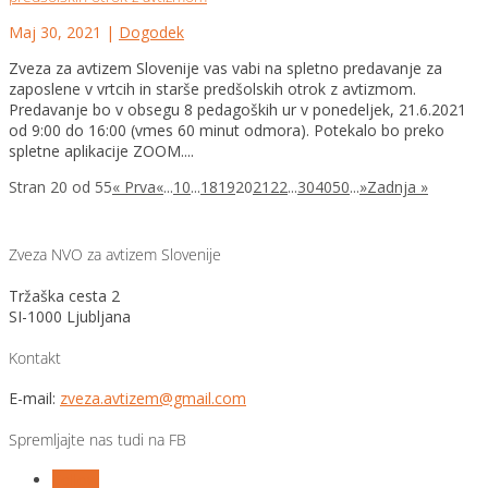
Maj 30, 2021
|
Dogodek
Zveza za avtizem Slovenije vas vabi na spletno predavanje za
zaposlene v vrtcih in starše predšolskih otrok z avtizmom.
Predavanje bo v obsegu 8 pedagoških ur v ponedeljek, 21.6.2021
od 9:00 do 16:00 (vmes 60 minut odmora). Potekalo bo preko
spletne aplikacije ZOOM....
Stran 20 od 55
« Prva
«
...
10
...
18
19
20
21
22
...
30
40
50
...
»
Zadnja »
Zveza NVO za avtizem Slovenije
Tržaška cesta 2
SI-1000 Ljubljana
Kontakt
E-mail:
zveza.avtizem@gmail.com
Spremljajte nas tudi na FB
Follow