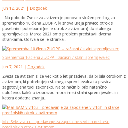
Jun 12, 2021
|
Dogodek
Na pobudo Zveze za avtizem je ponovno vložen predlog za
spremembo 10.člena ZUOPP, ki znova ureja pravico otrok s
posebnimi potrebami (ne le otrok z avtizmom) do stalnega
spremljevalca. Marca 2021 smo problem predstavili dvema
strankama. Odzvala se je stranka...
Sprememba 10.člena ZUOPP – začasni / stalni spremljevalec
Jun 7, 2021
|
Dogodek
Zveza za avtizem si že več kot 6 let prizadeva, da bi bila otrokom z
avtizmom, ki potrebujejo stalnega spremljevalca ta pravica
zagotovljena tudi zakonsko. Na ta način bi bilo natančno
določeno, kakšno izobrazbo mora imeti stalni spremljevalec in
katera dodatna znanja...
Mali SAM v vrtcu – predavanje za zaposlene v vrtcih in starše
predšolskih otrok z avtizmom