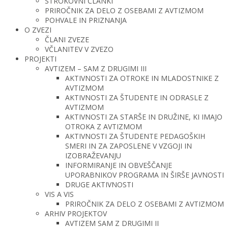
STROKOVNI ČLANKI
PRIROČNIK ZA DELO Z OSEBAMI Z AVTIZMOM
POHVALE IN PRIZNANJA
O ZVEZI
ČLANI ZVEZE
VČLANITEV V ZVEZO
PROJEKTI
AVTIZEM – SAM Z DRUGIMI III
AKTIVNOSTI ZA OTROKE IN MLADOSTNIKE Z
AVTIZMOM
AKTIVNOSTI ZA ŠTUDENTE IN ODRASLE Z
AVTIZMOM
AKTIVNOSTI ZA STARŠE IN DRUŽINE, KI IMAJO
OTROKA Z AVTIZMOM
AKTIVNOSTI ZA ŠTUDENTE PEDAGOŠKIH
SMERI IN ZA ZAPOSLENE V VZGOJI IN
IZOBRAŽEVANJU
INFORMIRANJE IN OBVEŠČANJE
UPORABNIKOV PROGRAMA IN ŠIRŠE JAVNOSTI
DRUGE AKTIVNOSTI
VIS A VIS
PRIROČNIK ZA DELO Z OSEBAMI Z AVTIZMOM
ARHIV PROJEKTOV
AVTIZEM SAM Z DRUGIMI II