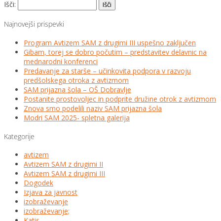
Išči:
Najnovejši prispevki
Program Avtizem SAM z drugimi III uspešno zaključen
Gibam, torej se dobro počutim – predstavitev delavnic na
mednarodni konferenci
Predavanje za starše – učinkovita podpora v razvoju
predšolskega otroka z avtizmom
SAM prijazna šola – OŠ Dobravlje
Postanite prostovoljec in podprite družine otrok z avtizmom
Znova smo podelili naziv SAM prijazna šola
Modri SAM 2025- spletna galerija
Kategorije
avtizem
Avtizem SAM z drugimi II
Avtizem SAM z drugimi III
Dogodek
Izjava za javnost
izobraževanje
izobraževanje;
Katis