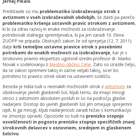
Jernej Pikalo
.
Predstavile so mu
problematiko izobraževanja otrok z
avtizmom v vseh izobraževalnih obdobjih
, še zlasti pa perečo
problematiko kršenja ustavnih pravic otrokom z avtizmom
,
ki bi za zdrav razvoj in enake možnosti za izobraževanje
potrebovali stalnega spremljevalca, ki pa jim zaradi 10. člena
ZUOPP ne pripada. Obstoječi zakon že od sprejetja (12. 7. 2011)
dalje
krši temeljne ustavne pravice otrok s posebnimi
potrebami do enakih možnosti za izobraževanje
, kar je s
strokovno pravno ekspertizo ugotovil izredni profesor dr. Marko
Novak v sodelovanju z
Mestno občino Celje
. Zato so izrazile željo,
da se zakon spremeni takoj in začne veljati takoj, sicer bo
potrebno to pravico otrok iskati na ustavnem sodišču.
Beseda je tekla tudi o neenakih možnostih otrok z
avtizmom
za
obiskovanje javnih glasbenih šol, kljub temu, da imajo mnogi
otroci z avtizmom absoluten posluh in so na področju glasbe
nadarjeni. Dostop do javnih glasbenih šol jim omejuje sprejemni
izpit, ki ga mnogi, kljub nadarjenosti zaradi težav s komunikacijo
ne zmorejo opraviti. Opozorile so tudi na
prenizko stopnjo
osveščenosti in pogosto prenizko stopnjo specifičnih znanj
strokovnih delavcev v osnovnem, srednjem in glasbenem
šolstvu
.