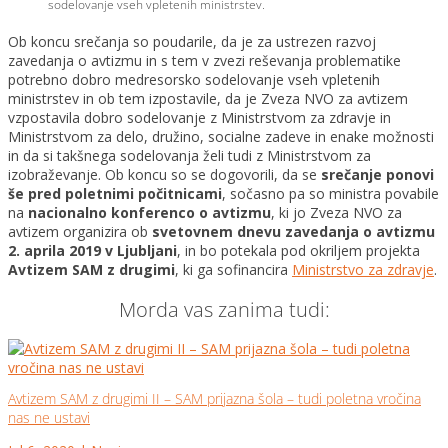
sodelovanje vseh vpletenih ministrstev.
Ob koncu srečanja so poudarile, da je za ustrezen razvoj
zavedanja o avtizmu in s tem v zvezi reševanja problematike
potrebno dobro medresorsko sodelovanje vseh vpletenih
ministrstev in ob tem izpostavile, da je Zveza NVO za avtizem
vzpostavila dobro sodelovanje z Ministrstvom za zdravje in
Ministrstvom za delo, družino, socialne zadeve in enake možnosti
in da si takšnega sodelovanja želi tudi z Ministrstvom za
izobraževanje. Ob koncu so se dogovorili, da se
srečanje ponovi
še pred poletnimi počitnicami
, sočasno pa so ministra povabile
na
nacionalno konferenco o avtizmu
, ki jo Zveza NVO za
avtizem organizira ob
svetovnem dnevu zavedanja o avtizmu
2. aprila 2019 v Ljubljani
, in bo potekala pod okriljem projekta
Avtizem SAM z drugimi
, ki ga sofinancira
Ministrstvo za zdravje
.
Morda vas zanima tudi:
Avtizem SAM z drugimi II – SAM prijazna šola – tudi poletna vročina
nas ne ustavi