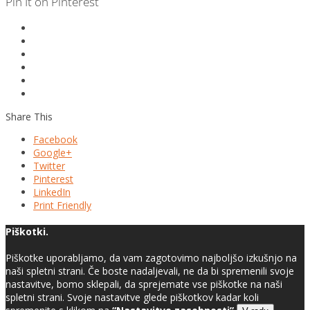
Pin It on Pinterest
Share This
Facebook
Google+
Twitter
Pinterest
LinkedIn
Print Friendly
Piškotki.
Piškotke uporabljamo, da vam zagotovimo najboljšo izkušnjo na
naši spletni strani. Če boste nadaljevali, ne da bi spremenili svoje
nastavitve, bomo sklepali, da sprejemate vse piškotke na naši
spletni strani. Svoje nastavitve glede piškotkov kadar koli