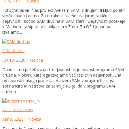
Jul 6, 2020
|
Novica
Fotografija: vir. Naš projekt Avtizem SAM z drugimi II kljub poletni
vročini nadaljujemo. Za otroke in starše izvajamo različne
dejavnosti, kot so SAM družina in SAM starši. Dejavnosti potekajo
v Mariboru, v Vipavi, v Ljubljani in v Žalcu. Za OŠ Ljubno pa
izvajamo...
SAM družina
Jun 13, 2020
|
Novica
Danes smo pričeli izvajati dejavnost, ki je novost programa SAM
družina, v okviru katerega izvajamo več različnih dejavnosti. Ena
od novosti našega projekta, Avtizem SAM z drugimi II , ki ga
sofinancira Ministrstvo za zdravje RS je, da v programu SAM
družina...
Avtizem v medijih
Apr 9, 2020
|
Novica
Za nami je 2.april - svetovni dan zavedanja o avtizmu, ko so