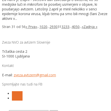
medijske luči in mikrofoni še posebej usmerjeni v objave, ki
poudarjajo avtizem. Letošnji 2.april je minil nekoliko v senci
epidemije korona virusa, kljub temu pa smo bili mnogi člani Zveze
aktivni v...
Stran 31 od 56
« Prva
«
...
10
20
...
29
30
31
32
33
...
40
50
...
»
Zadnja »
Zveza NVO za avtizem Slovenije
Tržaška cesta 2
SI-1000 Ljubljana
Kontakt
E-mail:
zveza.avtizem@gmail.com
Spremljajte nas tudi na FB
Follow
Follow