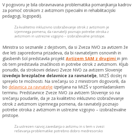
V pogovoru je bila obravnavana problematika pomanjkanja kadrov
za pomoč otrokom z avtizmom (specialni in rehabilitacijski
pedagogi, logopedi).
Za kvalitetno inkluzivno izobraževanje otrok z avtizmom je
izjemnega pomena, da ravnatelji poznajo potrebe otroka z
avtizmom in ustrezne vzgojno – izobraževalne pristope.
Ministra so seznanile z dejstvom, da si Zveza NVO za avtizem že
dve leti zaporedoma prizadeva, da bi ravnateljem osnovnih in
glasbenih šol predstavila projekt
Avtizem SAM z drugimi
in jim
ob tem predstavila značilnosti in potrebe otrok z avtizmom. Kljub
ponudbi, da strokovni delavci Zveze NVO za avtizem Slovenije
izvedejo brezplačne delavnice za ravnatelje
, MIZŠ doslej ni
sprejelo te možnosti. Na srečanju so z ministrom dogovorili, da
bo
delavnica za ravnatelje
izpeljana na MIZŠ v spomladanskem
terminu. Predstavnice Zveze NVO za avtizem Slovenije so na
srečanju poudarile, da je za kvalitetno inkluzivno izobraževanje
otrok z avtizmom izjemnega pomena, da ravnatelji poznajo
potrebe otroka z avtizmom in ustrezne vzgojno – izobraževalne
pristope.
Za ustrezen razvoj zavedanja o avtizmu in s tem v zvezi
reševanja problematike potrebno dobro medresorsko