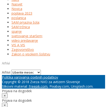
Nasvet
Novica
poplava 2023
poslanica
SAM prijazna šola;
SAM tržnica
spanje
svetovanje staršem;
video predavanje
VIS A VIS
Zagovorništvo
Zakon o visokem šolstvu
Arhivi
Arhivi
Politika varovanja osebnih podatkov
Copyright © 2018 Zveza NVO za avtizem Slovenije
Slikovni material:
Freepik.com
, Pixabay.com, Unsplash.com.
Prijava na dogodek
×
Prijava na dogodek
×