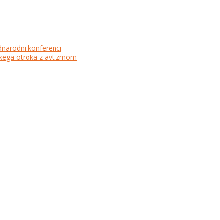
dnarodni konferenci
lskega otroka z avtizmom