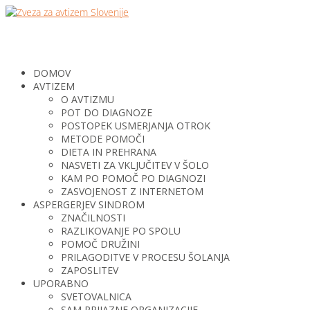
DOMOV
AVTIZEM
O AVTIZMU
POT DO DIAGNOZE
POSTOPEK USMERJANJA OTROK
METODE POMOČI
DIETA IN PREHRANA
NASVETI ZA VKLJUČITEV V ŠOLO
KAM PO POMOČ PO DIAGNOZI
ZASVOJENOST Z INTERNETOM
ASPERGERJEV SINDROM
ZNAČILNOSTI
RAZLIKOVANJE PO SPOLU
POMOČ DRUŽINI
PRILAGODITVE V PROCESU ŠOLANJA
ZAPOSLITEV
UPORABNO
SVETOVALNICA
SAM PRIJAZNE ORGANIZACIJE