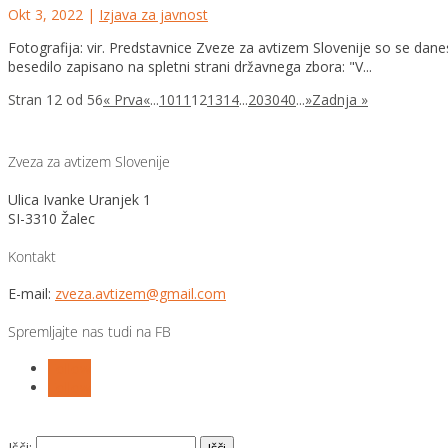
Okt 3, 2022
|
Izjava za javnost
Fotografija: vir. Predstavnice Zveze za avtizem Slovenije so se dan
besedilo zapisano na spletni strani državnega zbora: "V...
Stran 12 od 56
« Prva
«
...
10
11
12
13
14
...
20
30
40
...
»
Zadnja »
Zveza za avtizem Slovenije
Ulica Ivanke Uranjek 1
SI-3310 Žalec
Kontakt
E-mail:
zveza.avtizem@gmail.com
Spremljajte nas tudi na FB
Follow
Follow
Išči: