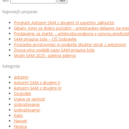
Najnovejši prispevki
Program Avtizem SAM z drugimi III uspešno zaključen
Gibam, torej se dobro počutim – predstavitev delavnic na me
Predavanje za starše – učinkovita podpora v razvoju predšo
SAM prijazna šola – OŠ Dobravlje
Postanite prostovoljec in podprite družine otrok z avtizmom
Znova smo podelili naziv SAM prijazna šola
Modri SAM 2025- spletna galerija
Kategorije
avtizem
Avtizem SAM z drugimi II
Avtizem SAM z drugimi III
Dogodek
Izjava za javnost
izobraževanje
izobraževanje;
Katis
Nasvet
Novica