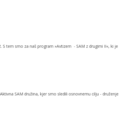
2. S tem smo za naš program »Avtizem - SAM z drugimi II«, ki je
Aktivna SAM družina, kjer smo sledili osnovnemu cilju - druženje