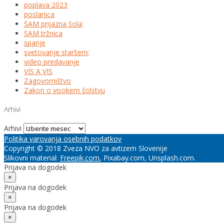
poplava 2023
poslanica
SAM prijazna šola;
SAM tržnica
spanje
svetovanje staršem;
video predavanje
VIS A VIS
Zagovorništvo
Zakon o visokem šolstvu
Arhivi
Arhivi
Politika varovanja osebnih podatkov
Copyright © 2018 Zveza NVO za avtizem Slovenije
Slikovni material:
Freepik.com
, Pixabay.com, Unsplash.com.
Prijava na dogodek
×
Prijava na dogodek
×
Prijava na dogodek
×