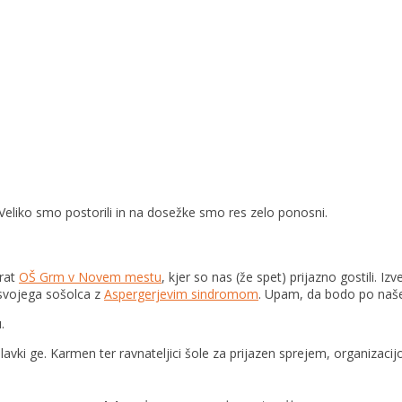
 Veliko smo postorili in na dosežke smo res zelo ponosni.
krat
OŠ Grm v Novem mestu
, kjer so nas (že spet) prijazno gostili. I
svoj
ega sošolca z
Aspergerjevim sindromom
. Upam, da bodo po naše
.
ki ge. Karmen ter ravnateljici šole za prijazen sprejem, organizacijo 