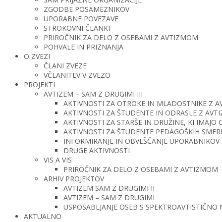
ZGODBE POSAMEZNIKOV
UPORABNE POVEZAVE
STROKOVNI ČLANKI
PRIROČNIK ZA DELO Z OSEBAMI Z AVTIZMOM
POHVALE IN PRIZNANJA
O ZVEZI
ČLANI ZVEZE
VČLANITEV V ZVEZO
PROJEKTI
AVTIZEM – SAM Z DRUGIMI III
AKTIVNOSTI ZA OTROKE IN MLADOSTNIKE Z 
AKTIVNOSTI ZA ŠTUDENTE IN ODRASLE Z AV
AKTIVNOSTI ZA STARŠE IN DRUŽINE, KI IMAJ
AKTIVNOSTI ZA ŠTUDENTE PEDAGOŠKIH SMERI 
INFORMIRANJE IN OBVEŠČANJE UPORABNIKOV 
DRUGE AKTIVNOSTI
VIS A VIS
PRIROČNIK ZA DELO Z OSEBAMI Z AVTIZMOM
ARHIV PROJEKTOV
AVTIZEM SAM Z DRUGIMI II
AVTIZEM – SAM Z DRUGIMI
USPOSABLJANJE OSEB S SPEKTROAVTISTIČNO
AKTUALNO