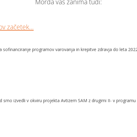
Morda vas zanima tudi:
nov začetek…
a sofinanciranje programov varovanja in krepitve zdravja do leta 202
.
d smo izvedli v okviru projekta Avtizem SAM z drugimi II- v programu 