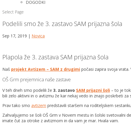
DOGODKI
Select Page
Podelili smo že 3. zastavo SAM prijazna šola
Sep 17, 2019
|
Novica
Plapola že 3. zastava SAM prijazna šola
Naš
projekt Avtizem – SAM z drugimi
počasi zapira svoja vrata.
OŠ Grm prejemnica naše zastave
V teh dneh smo podelili že
3. zastavo
SAM prijazni šoli
– to je to
bili zelo aktivni in o avtizmu že kar nekaj vedo in znajo poskrbeti za 
Prav tako smo
avtizem
predstavili staršem na roditeljskem sestanku
Zahvaljujemo se šoli OŠ Grm v Novem mestu in šolski svetovalni delav
imate čut za otroke z avtizmom in da vam je mar. Hvala vam.