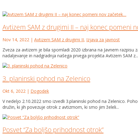
Avtizem SAM z drugimi II – naj konec pomeni 
Nov 14, 2022
|
Avtizem SAM z drugimi II
,
Izjava za javnost
Zveza za avtizem je bila spomladi 2020 izbrana na Javnem razpisu z
nadaljevanje in nadgradnja našega prvega projekta Avtizem SAM z..
3. planinski pohod na Zelenico
Okt 6, 2022
|
Dogodek
V nedeljo 2.10.2022 smo izvedli 3.planinski pohod na Zelenico. Poho
družin, ki jih povezuje otrok z avtizmom, ki smo jim želeli...
Posvet “Za boljšo prihodnost otrok”