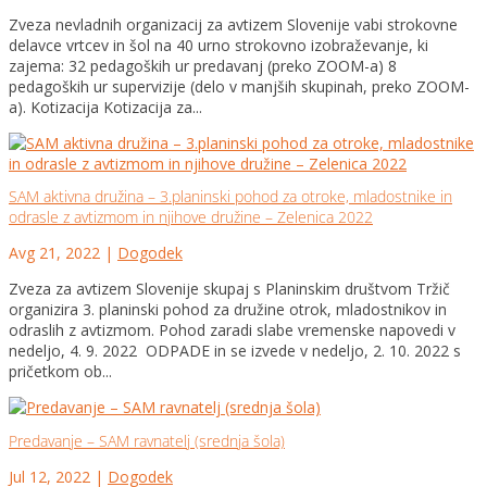
Zveza nevladnih organizacij za avtizem Slovenije vabi strokovne
delavce vrtcev in šol na 40 urno strokovno izobraževanje, ki
zajema: 32 pedagoških ur predavanj (preko ZOOM-a) 8
pedagoških ur supervizije (delo v manjših skupinah, preko ZOOM-
a). Kotizacija Kotizacija za...
SAM aktivna družina – 3.planinski pohod za otroke, mladostnike in
odrasle z avtizmom in njihove družine – Zelenica 2022
Avg 21, 2022
|
Dogodek
Zveza za avtizem Slovenije skupaj s Planinskim društvom Tržič
organizira 3. planinski pohod za družine otrok, mladostnikov in
odraslih z avtizmom. Pohod zaradi slabe vremenske napovedi v
nedeljo, 4. 9. 2022 ODPADE in se izvede v nedeljo, 2. 10. 2022 s
pričetkom ob...
Predavanje – SAM ravnatelj (srednja šola)
Jul 12, 2022
|
Dogodek