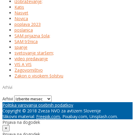
izobraževanje;
Katis
Nasvet
Novica
poplava 2023
poslanica
SAM prijazna šola;
SAM tržnica
spanje
svetovanje staršem;
video predavanje
VIS A VIS
Zagovorništvo
Zakon o visokem šolstvu
Arhivi
Arhivi
Politika varovanja osebnih podatkov
Copyright © 2018 Zveza NVO za avtizem Slovenije
Slikovni material:
Freepik.com
, Pixabay.com, Unsplash.com.
Prijava na dogodek
×
Prijava na dogodek