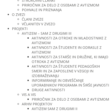
STROKOVNI ČLANKI
PRIROČNIK ZA DELO Z OSEBAMI Z AVTIZMOM
POHVALE IN PRIZNANJA
O ZVEZI
ČLANI ZVEZE
VČLANITEV V ZVEZO
PROJEKTI
AVTIZEM – SAM Z DRUGIMI III
AKTIVNOSTI ZA OTROKE IN MLADOSTNIKE Z
AVTIZMOM
AKTIVNOSTI ZA ŠTUDENTE IN ODRASLE Z
AVTIZMOM
AKTIVNOSTI ZA STARŠE IN DRUŽINE, KI IMAJO
OTROKA Z AVTIZMOM
AKTIVNOSTI ZA ŠTUDENTE PEDAGOŠKIH
SMERI IN ZA ZAPOSLENE V VZGOJI IN
IZOBRAŽEVANJU
INFORMIRANJE IN OBVEŠČANJE
UPORABNIKOV PROGRAMA IN ŠIRŠE JAVNOSTI
DRUGE AKTIVNOSTI
VIS A VIS
PRIROČNIK ZA DELO Z OSEBAMI Z AVTIZMOM
ARHIV PROJEKTOV
AVTIZEM SAM Z DRUGIMI II