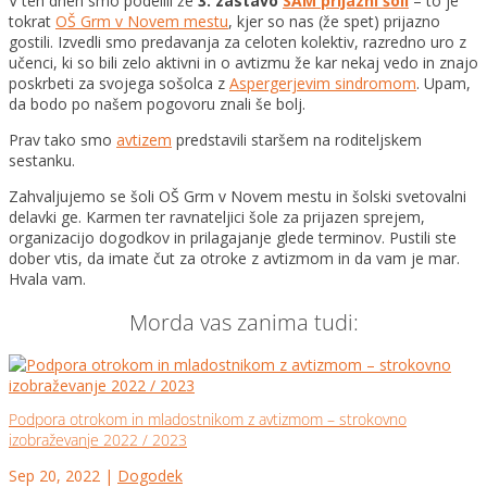
V teh dneh smo podelili že
3. zastavo
SAM prijazni šoli
– to je
tokrat
OŠ Grm v Novem mestu
, kjer so nas (že spet) prijazno
gostili. Izvedli smo predavanja za celoten kolektiv, razredno uro z
učenci, ki so bili zelo aktivni in o avtizmu že kar nekaj vedo in znajo
poskrbeti za svoj
ega sošolca z
Aspergerjevim sindromom
. Upam,
da bodo po našem pogovoru znali še bolj.
Prav tako smo
avtizem
predstavili staršem na roditeljskem
sestanku.
Zahvaljujemo se šoli OŠ Grm v Novem mestu in šolski svetovalni
delavki ge. Karmen ter ravnateljici šole za prijazen sprejem,
organizacijo dogodkov in prilagajanje glede terminov. Pustili ste
dober vtis, da imate čut za otroke z avtizmom in da vam je mar.
Hvala vam.
Morda vas zanima tudi:
Podpora otrokom in mladostnikom z avtizmom – strokovno
izobraževanje 2022 / 2023
Sep 20, 2022
|
Dogodek