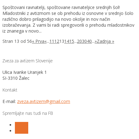
Spoštovani ravnatelji, spoštovane ravnateljice srednjih šol!
Mladostniki z avtizmom se ob prehodu iz osnovne v srednjo šolo
različno dobro prilagodijo na novo okolje in nov način
izobraževanja. Z vami bi radi spregovorili o prehodu mladostnikov
iz znanega v novo...
Stran 13 od 56
« Prva
«
...
11
12
13
14
15
...
20
30
40
...
»
Zadnja »
Zveza za avtizem Slovenije
Ulica Ivanke Uranjek 1
SI-3310 Žalec
Kontakt
E-mail:
zveza.avtizem@gmail.com
Spremljajte nas tudi na FB
Follow
Follow