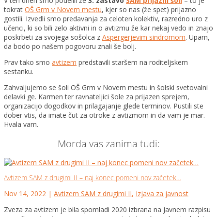
V teh dneh smo podelili že
3. zastavo
SAM prijazni šoli
– to je
tokrat
OŠ Grm v Novem mestu
, kjer so nas (že spet) prijazno
gostili. Izvedli smo predavanja za celoten kolektiv, razredno uro z
učenci, ki so bili zelo aktivni in o avtizmu že kar nekaj vedo in znajo
poskrbeti za svoj
ega sošolca z
Aspergerjevim sindromom
. Upam,
da bodo po našem pogovoru znali še bolj.
Prav tako smo
avtizem
predstavili staršem na roditeljskem
sestanku.
Zahvaljujemo se šoli OŠ Grm v Novem mestu in šolski svetovalni
delavki ge. Karmen ter ravnateljici šole za prijazen sprejem,
organizacijo dogodkov in prilagajanje glede terminov. Pustili ste
dober vtis, da imate čut za otroke z avtizmom in da vam je mar.
Hvala vam.
Morda vas zanima tudi:
Avtizem SAM z drugimi II – naj konec pomeni nov začetek…
Nov 14, 2022
|
Avtizem SAM z drugimi II
,
Izjava za javnost
Zveza za avtizem je bila spomladi 2020 izbrana na Javnem razpisu