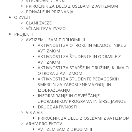
STROKOVNI ČLANKI
PRIROČNIK ZA DELO Z OSEBAMI Z AVTIZMOM
POHVALE IN PRIZNANJA
O ZVEZI
ČLANI ZVEZE
VČLANITEV V ZVEZO
PROJEKTI
AVTIZEM – SAM Z DRUGIMI III
AKTIVNOSTI ZA OTROKE IN MLADOSTNIKE Z
AVTIZMOM
AKTIVNOSTI ZA ŠTUDENTE IN ODRASLE Z
AVTIZMOM
AKTIVNOSTI ZA STARŠE IN DRUŽINE, KI IMAJO
OTROKA Z AVTIZMOM
AKTIVNOSTI ZA ŠTUDENTE PEDAGOŠKIH
SMERI IN ZA ZAPOSLENE V VZGOJI IN
IZOBRAŽEVANJU
INFORMIRANJE IN OBVEŠČANJE
UPORABNIKOV PROGRAMA IN ŠIRŠE JAVNOSTI
DRUGE AKTIVNOSTI
VIS A VIS
PRIROČNIK ZA DELO Z OSEBAMI Z AVTIZMOM
ARHIV PROJEKTOV
AVTIZEM SAM Z DRUGIMI II