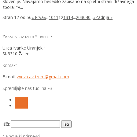
Slovenije. Navajamo besedilo zapisano na spletni strani državnega
zbora: "V...
Stran 12 od 56
« Prva
«
...
10
11
12
13
14
...
20
30
40
...
»
Zadnja »
Zveza za avtizem Slovenije
Ulica Ivanke Uranjek 1
SI-3310 Žalec
Kontakt
E-mail:
zveza.avtizem@gmail.com
Spremljajte nas tudi na FB
Follow
Follow
Išči:
Najnovejši prispevki