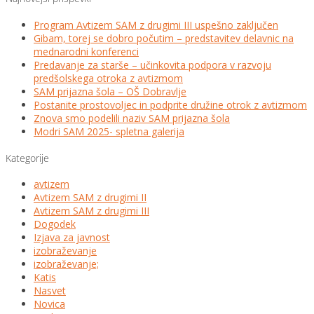
Program Avtizem SAM z drugimi III uspešno zaključen
Gibam, torej se dobro počutim – predstavitev delavnic na
mednarodni konferenci
Predavanje za starše – učinkovita podpora v razvoju
predšolskega otroka z avtizmom
SAM prijazna šola – OŠ Dobravlje
Postanite prostovoljec in podprite družine otrok z avtizmom
Znova smo podelili naziv SAM prijazna šola
Modri SAM 2025- spletna galerija
Kategorije
avtizem
Avtizem SAM z drugimi II
Avtizem SAM z drugimi III
Dogodek
Izjava za javnost
izobraževanje
izobraževanje;
Katis
Nasvet
Novica