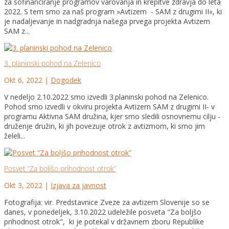
za sofinanciranje programov varovanja in krepitve zdravja do leta
2022. S tem smo za naš program »Avtizem - SAM z drugimi II«, ki
je nadaljevanje in nadgradnja našega prvega projekta Avtizem
SAM z...
3. planinski pohod na Zelenico
Okt 6, 2022
|
Dogodek
V nedeljo 2.10.2022 smo izvedli 3.planinski pohod na Zelenico.
Pohod smo izvedli v okviru projekta Avtizem SAM z drugimi II- v
programu Aktivna SAM družina, kjer smo sledili osnovnemu cilju -
druženje družin, ki jih povezuje otrok z avtizmom, ki smo jim
želeli...
Posvet “Za boljšo prihodnost otrok”
Okt 3, 2022
|
Izjava za javnost
Fotografija: vir. Predstavnice Zveze za avtizem Slovenije so se
danes, v ponedeljek, 3.10.2022 udeležile posveta "Za boljšo
prihodnost otrok", ki je potekal v državnem zboru Republike