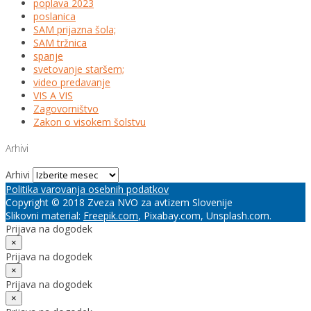
poplava 2023
poslanica
SAM prijazna šola;
SAM tržnica
spanje
svetovanje staršem;
video predavanje
VIS A VIS
Zagovorništvo
Zakon o visokem šolstvu
Arhivi
Arhivi
Politika varovanja osebnih podatkov
Copyright © 2018 Zveza NVO za avtizem Slovenije
Slikovni material:
Freepik.com
, Pixabay.com, Unsplash.com.
Prijava na dogodek
×
Prijava na dogodek
×
Prijava na dogodek
×