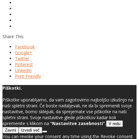
Share This
Facebook
Google+
Twitter
Pinterest
LinkedIn
Print Friendly
Piškotki.
Piškotke uporabljamo, da vam zagotovimo najboljšo izkušnjo na
naši spletni strani. Če boste nadaljevali, ne da bi spremenili svoje
nastavitve, bomo sklepali, da sprejemate vse piškotke na naši
spletni strani. Svoje nastavitve glede piškotkov kadar koli
spremenite s klikom na
“Nastavitve zasebnosti”.
V redu
Zavrni
Izvedi več
You can revoke your consent any time using the Revoke consent