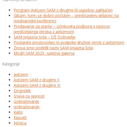
Program Avtizem SAM z drugimi III uspešno zaključen
Gibam, torej se dobro počutim – predstavitev delavnic na
mednarodni konferenci
Predavanje za starše – učinkovita podpora v razvoju
predšolskega otroka z avtizmom
SAM prijazna šola – OŠ Dobravlje
Postanite prostovoljec in podprite družine otrok z avtizmom
Znova smo podelili naziv SAM prijazna šola
Modri SAM 2025- spletna galerija
Kategorije
avtizem
Avtizem SAM z drugimi II
Avtizem SAM z drugimi III
Dogodek
Izjava za javnost
izobraževanje
izobraževanje;
Katis
Nasvet
Novica