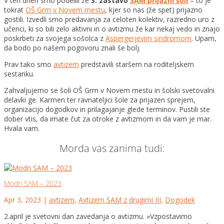
V teh dneh smo podelili že
3. zastavo
SAM prijazni šoli
– to je
tokrat
OŠ Grm v Novem mestu
, kjer so nas (že spet) prijazno
gostili. Izvedli smo predavanja za celoten kolektiv, razredno uro z
učenci, ki so bili zelo aktivni in o avtizmu že kar nekaj vedo in znajo
poskrbeti za svoj
ega sošolca z
Aspergerjevim sindromom
. Upam,
da bodo po našem pogovoru znali še bolj.
Prav tako smo
avtizem
predstavili staršem na roditeljskem
sestanku.
Zahvaljujemo se šoli OŠ Grm v Novem mestu in šolski svetovalni
delavki ge. Karmen ter ravnateljici šole za prijazen sprejem,
organizacijo dogodkov in prilagajanje glede terminov. Pustili ste
dober vtis, da imate čut za otroke z avtizmom in da vam je mar.
Hvala vam.
Morda vas zanima tudi:
Modri SAM – 2023
Apr 3, 2023
|
avtizem
,
Avtizem SAM z drugimi III
,
Dogodek
2.april je svetovni dan zavedanja o avtizmu. »Vzpostavimo