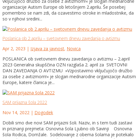
vključujočo družbo za osebe z avtizmom!« je slogan mednarodne
organizacije Autism Europe ob letošnjem 2.aprilu. Še posebej
pomembno se nam zdi, da ozavestimo otroke in mladostnike, da
so v njihovi sredini...
Poslanica ob 2.aprilu – svetovnem dnevu zavedanja o avtizmu
Apr 2, 2023
|
Izjava za javnost
,
Novica
POSLANICA ob svetovnem dnevu zavedanja o avtizmu – 2.april
2023 Generalna skupščina OZN razglaša 2. april za SVETOVNI
DAN ZAVEDANJA O AVTIZMU »Vzpostavimo vključujočo družbo
za osebe z avtizmom!« je slogan mednarodne organizacije Autism
Europe, katere članica je...
SAM prijazna šola 2022
Nov 14, 2022
|
Dogodek
Dobili smo dve novi SAM prijazni šoli. Naziv, in s tem tudi zastavi
in priznanji prejmeta: Osnovna šola Ljubno ob Savinji Osnovna
šola Rodica, Domžale. Sodelovanje z obema šolama je potekalo