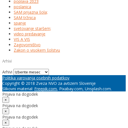
poplava 2023
poslanica
SAM prijazna šola;
SAM tržnica
spanje
svetovanje staršem;
video predavanje
VIS A VIS
Zagovorništvo
Zakon o visokem šolstvu
Arhivi
Arhivi
Politika varovanja osebnih podatkov
Copyright © 2018 Zveza NVO za avtizem Slovenije
Slikovni material:
Freepik.com
, Pixabay.com, Unsplash.com.
Prijava na dogodek
×
Prijava na dogodek
×
Prijava na dogodek
×