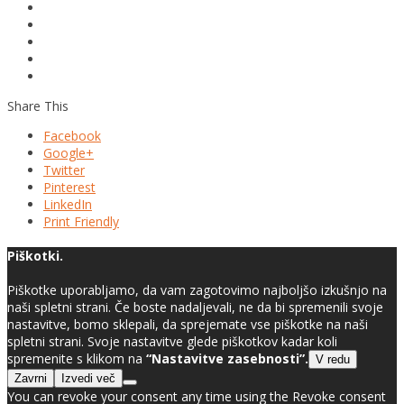
Share This
Facebook
Google+
Twitter
Pinterest
LinkedIn
Print Friendly
Piškotki.
Piškotke uporabljamo, da vam zagotovimo najboljšo izkušnjo na
naši spletni strani. Če boste nadaljevali, ne da bi spremenili svoje
nastavitve, bomo sklepali, da sprejemate vse piškotke na naši
spletni strani. Svoje nastavitve glede piškotkov kadar koli
spremenite s klikom na
“Nastavitve zasebnosti”.
V redu
Zavrni
Izvedi več
You can revoke your consent any time using the Revoke consent