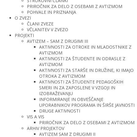
STROKOVNI ČLANKI
PRIROČNIK ZA DELO Z OSEBAMI Z AVTIZMOM
POHVALE IN PRIZNANJA
O ZVEZI
ČLANI ZVEZE
VČLANITEV V ZVEZO
PROJEKTI
AVTIZEM – SAM Z DRUGIMI III
AKTIVNOSTI ZA OTROKE IN MLADOSTNIKE Z
AVTIZMOM
AKTIVNOSTI ZA ŠTUDENTE IN ODRASLE Z
AVTIZMOM
AKTIVNOSTI ZA STARŠE IN DRUŽINE, KI IMAJO
OTROKA Z AVTIZMOM
AKTIVNOSTI ZA ŠTUDENTE PEDAGOŠKIH
SMERI IN ZA ZAPOSLENE V VZGOJI IN
IZOBRAŽEVANJU
INFORMIRANJE IN OBVEŠČANJE
UPORABNIKOV PROGRAMA IN ŠIRŠE JAVNOSTI
DRUGE AKTIVNOSTI
VIS A VIS
PRIROČNIK ZA DELO Z OSEBAMI Z AVTIZMOM
ARHIV PROJEKTOV
AVTIZEM SAM Z DRUGIMI II