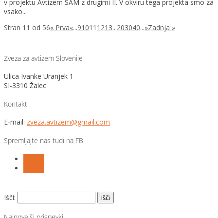
v projektu Avtizem SAM z drugimi II. V okviru tega projekta smo za
vsako...
Stran 11 od 56
« Prva
«
...
9
10
11
12
13
...
20
30
40
...
»
Zadnja »
Zveza za avtizem Slovenije
Ulica Ivanke Uranjek 1
SI-3310 Žalec
Kontakt
E-mail:
zveza.avtizem@gmail.com
Spremljajte nas tudi na FB
Follow
Follow
Išči:
Najnovejši prispevki