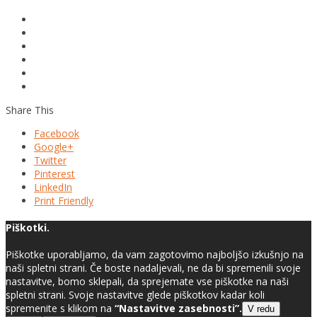
Share This
Facebook
Google+
Twitter
Pinterest
LinkedIn
Print Friendly
Piškotki.
Piškotke uporabljamo, da vam zagotovimo najboljšo izkušnjo na
naši spletni strani. Če boste nadaljevali, ne da bi spremenili svoje
nastavitve, bomo sklepali, da sprejemate vse piškotke na naši
spletni strani. Svoje nastavitve glede piškotkov kadar koli
spremenite s klikom na
“Nastavitve zasebnosti”.
V redu