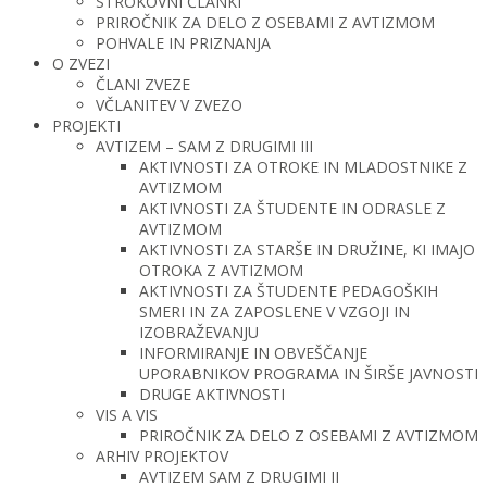
STROKOVNI ČLANKI
PRIROČNIK ZA DELO Z OSEBAMI Z AVTIZMOM
POHVALE IN PRIZNANJA
O ZVEZI
ČLANI ZVEZE
VČLANITEV V ZVEZO
PROJEKTI
AVTIZEM – SAM Z DRUGIMI III
AKTIVNOSTI ZA OTROKE IN MLADOSTNIKE Z
AVTIZMOM
AKTIVNOSTI ZA ŠTUDENTE IN ODRASLE Z
AVTIZMOM
AKTIVNOSTI ZA STARŠE IN DRUŽINE, KI IMAJO
OTROKA Z AVTIZMOM
AKTIVNOSTI ZA ŠTUDENTE PEDAGOŠKIH
SMERI IN ZA ZAPOSLENE V VZGOJI IN
IZOBRAŽEVANJU
INFORMIRANJE IN OBVEŠČANJE
UPORABNIKOV PROGRAMA IN ŠIRŠE JAVNOSTI
DRUGE AKTIVNOSTI
VIS A VIS
PRIROČNIK ZA DELO Z OSEBAMI Z AVTIZMOM
ARHIV PROJEKTOV
AVTIZEM SAM Z DRUGIMI II