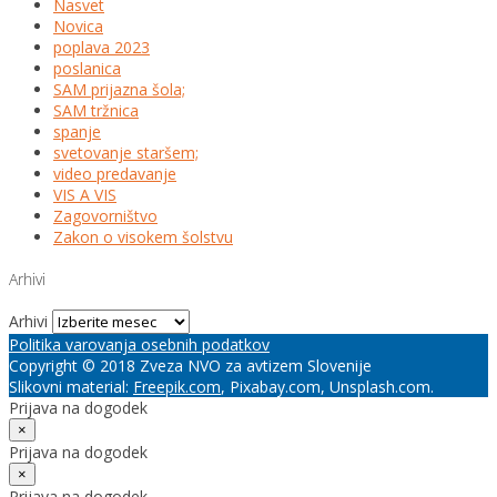
Nasvet
Novica
poplava 2023
poslanica
SAM prijazna šola;
SAM tržnica
spanje
svetovanje staršem;
video predavanje
VIS A VIS
Zagovorništvo
Zakon o visokem šolstvu
Arhivi
Arhivi
Politika varovanja osebnih podatkov
Copyright © 2018 Zveza NVO za avtizem Slovenije
Slikovni material:
Freepik.com
, Pixabay.com, Unsplash.com.
Prijava na dogodek
×
Prijava na dogodek
×
Prijava na dogodek