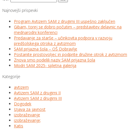
Najnovejši prispevki
Program Avtizem SAM z drugimi III uspešno zaključen
Gibam, torej se dobro počutim – predstavitev delavnic na
mednarodni konferenci
Predavanje za starše – učinkovita podpora v razvoju
predšolskega otroka z avtizmom
SAM prijazna šola – OŠ Dobravlje
Postanite prostovoljec in podprite družine otrok z avtizmom
Znova smo podelili naziv SAM prijazna šola
Modri SAM 2025- spletna galerija
Kategorije
avtizem
Avtizem SAM z drugimi II
Avtizem SAM z drugimi III
Dogodek
Izjava za javnost
izobraževanje
izobraževanje;
Katis