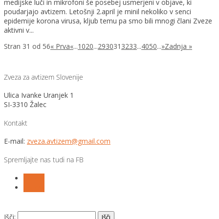
medijske luči in mikrofoni še posebej usmerjeni v objave, ki
poudarjajo avtizem. Letošnji 2.april je minil nekoliko v senci
epidemije korona virusa, kljub temu pa smo bili mnogi člani Zveze
aktivni v...
Stran 31 od 56
« Prva
«
...
10
20
...
29
30
31
32
33
...
40
50
...
»
Zadnja »
Zveza za avtizem Slovenije
Ulica Ivanke Uranjek 1
SI-3310 Žalec
Kontakt
E-mail:
zveza.avtizem@gmail.com
Spremljajte nas tudi na FB
Follow
Follow
Išči: