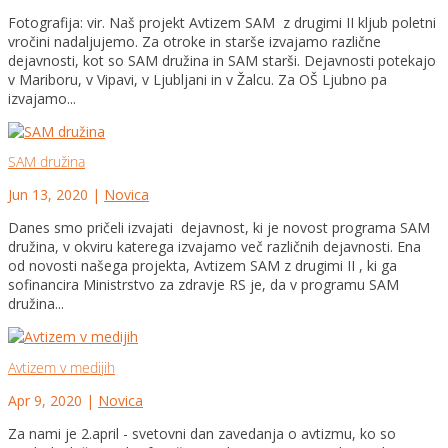
Fotografija: vir. Naš projekt Avtizem SAM z drugimi II kljub poletni
vročini nadaljujemo. Za otroke in starše izvajamo različne
dejavnosti, kot so SAM družina in SAM starši. Dejavnosti potekajo
v Mariboru, v Vipavi, v Ljubljani in v Žalcu. Za OŠ Ljubno pa
izvajamo...
SAM družina
Jun 13, 2020
|
Novica
Danes smo pričeli izvajati dejavnost, ki je novost programa SAM
družina, v okviru katerega izvajamo več različnih dejavnosti. Ena
od novosti našega projekta, Avtizem SAM z drugimi II , ki ga
sofinancira Ministrstvo za zdravje RS je, da v programu SAM
družina...
Avtizem v medijih
Apr 9, 2020
|
Novica
Za nami je 2.april - svetovni dan zavedanja o avtizmu, ko so