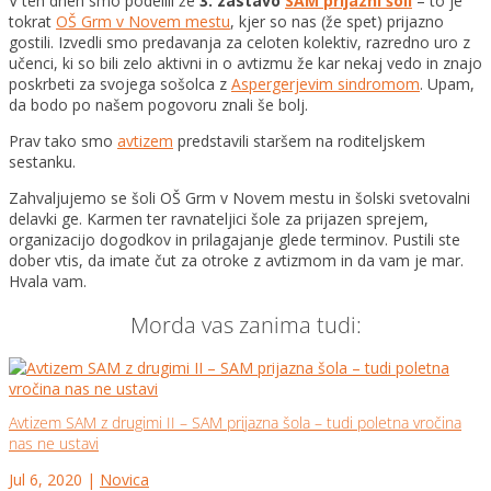
V teh dneh smo podelili že
3. zastavo
SAM prijazni šoli
– to je
tokrat
OŠ Grm v Novem mestu
, kjer so nas (že spet) prijazno
gostili. Izvedli smo predavanja za celoten kolektiv, razredno uro z
učenci, ki so bili zelo aktivni in o avtizmu že kar nekaj vedo in znajo
poskrbeti za svoj
ega sošolca z
Aspergerjevim sindromom
. Upam,
da bodo po našem pogovoru znali še bolj.
Prav tako smo
avtizem
predstavili staršem na roditeljskem
sestanku.
Zahvaljujemo se šoli OŠ Grm v Novem mestu in šolski svetovalni
delavki ge. Karmen ter ravnateljici šole za prijazen sprejem,
organizacijo dogodkov in prilagajanje glede terminov. Pustili ste
dober vtis, da imate čut za otroke z avtizmom in da vam je mar.
Hvala vam.
Morda vas zanima tudi:
Avtizem SAM z drugimi II – SAM prijazna šola – tudi poletna vročina
nas ne ustavi
Jul 6, 2020
|
Novica